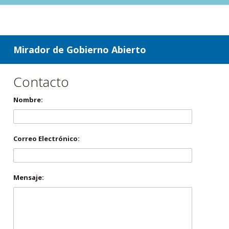
ir a contenido
ir al menú
Mirador de Gobierno Abierto
Contacto
Nombre:
Correo Electrónico:
Mensaje: