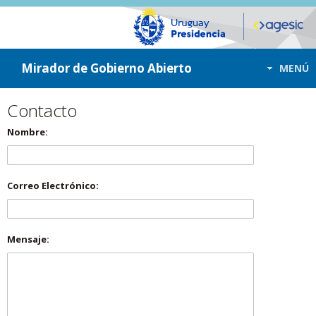
ir a contenido
ir al menú
Mirador de Gobierno Abierto
MENÚ
Contacto
Nombre:
Correo Electrónico:
Mensaje: