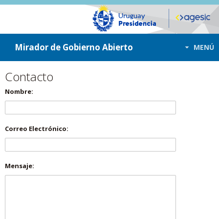
ir a contenido
ir al menú
Mirador de Gobierno Abierto
MENÚ
Contacto
Nombre:
Correo Electrónico:
Mensaje: