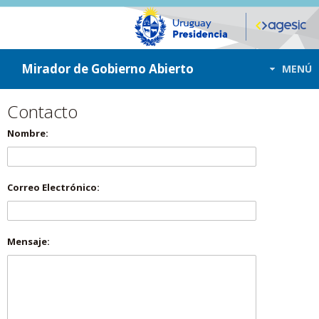
ir a contenido
ir al menú
Mirador de Gobierno Abierto
MENÚ
Contacto
Nombre:
Correo Electrónico:
Mensaje: