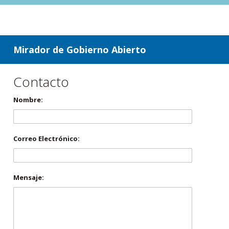
ir a contenido
ir al menú
Mirador de Gobierno Abierto
Contacto
Nombre:
Correo Electrónico:
Mensaje: