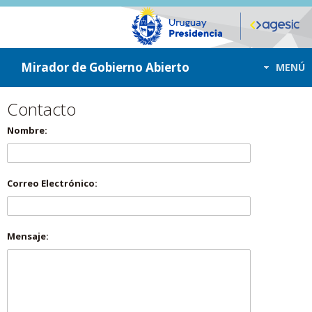
ir a contenido
ir al menú
Mirador de Gobierno Abierto
MENÚ
Contacto
Nombre:
Correo Electrónico:
Mensaje: