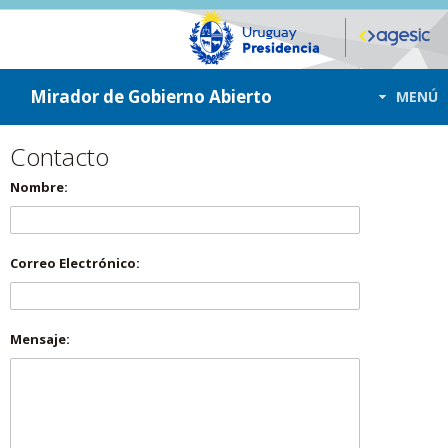
ir a contenido
ir al menú
Mirador de Gobierno Abierto
MENÚ
Contacto
Nombre:
Correo Electrónico:
Mensaje: