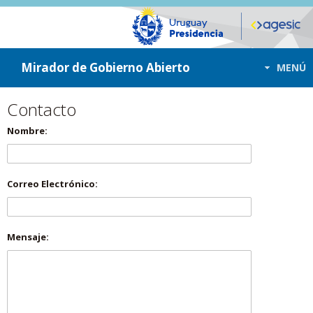
ir a contenido
ir al menú
Mirador de Gobierno Abierto
MENÚ
Contacto
Nombre:
Correo Electrónico:
Mensaje: