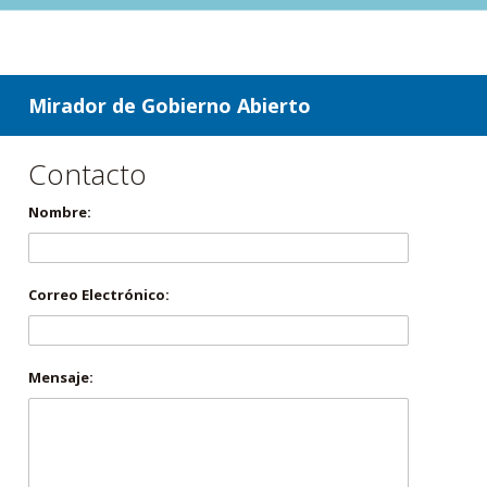
ir a contenido
ir al menú
Mirador de Gobierno Abierto
Contacto
Nombre:
Correo Electrónico:
Mensaje: