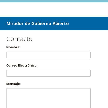
ir a contenido
ir al menú
Mirador de Gobierno Abierto
Contacto
Nombre:
Correo Electrónico:
Mensaje: