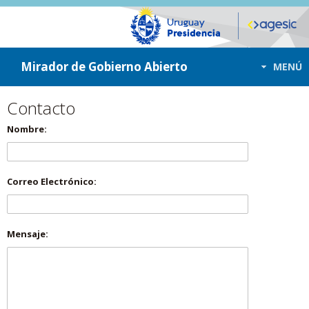
ir a contenido
ir al menú
Mirador de Gobierno Abierto
MENÚ
Contacto
Nombre:
Correo Electrónico:
Mensaje: