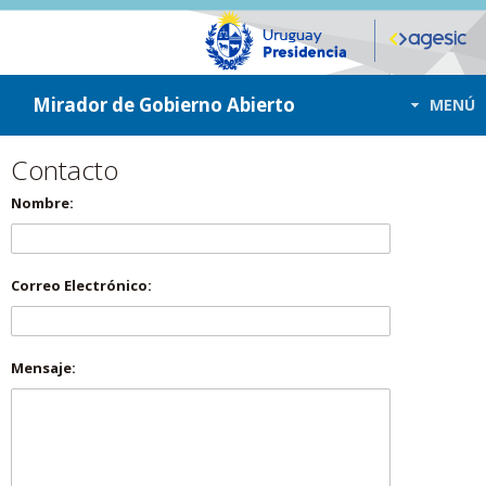
ir a contenido
ir al menú
Mirador de Gobierno Abierto
MENÚ
Contacto
Nombre:
Correo Electrónico:
Mensaje: