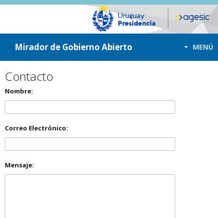
ir a contenido
ir al menú
Mirador de Gobierno Abierto
MENÚ
Contacto
Nombre:
Correo Electrónico:
Mensaje: