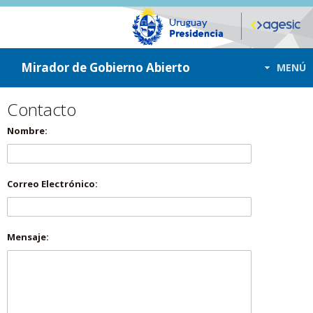
ir a contenido
ir al menú
Mirador de Gobierno Abierto
MENÚ
Contacto
Nombre:
Correo Electrónico:
Mensaje: