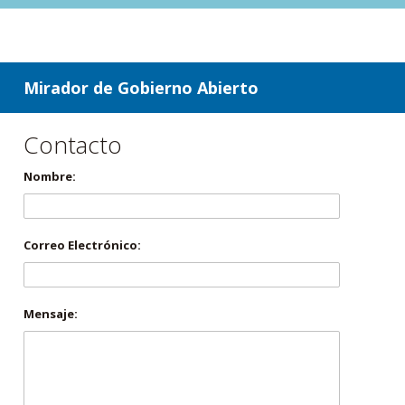
ir a contenido
ir al menú
Mirador de Gobierno Abierto
Contacto
Nombre:
Correo Electrónico:
Mensaje: