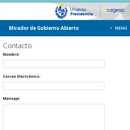
ir a contenido
ir al menú
Mirador de Gobierno Abierto
MENÚ
Contacto
Nombre:
Correo Electrónico:
Mensaje: