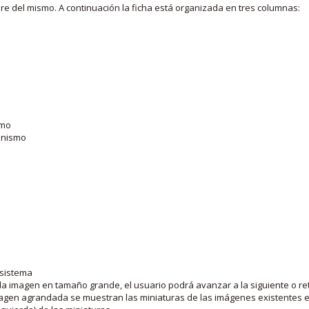
bre del mismo. A continuación la ficha está organizada en tres columnas:
smo
ganismo
 sistema
la imagen en tamaño grande, el usuario podrá avanzar a la siguiente o ret
agen agrandada se muestran las miniaturas de las imágenes existentes en