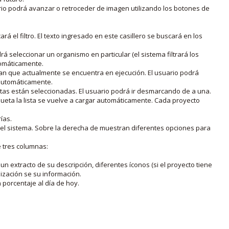
rio podrá avanzar o retroceder de imagen utilizando los botones de
rá el filtro. El texto ingresado en este casillero se buscará en los
drá seleccionar un organismo en particular (el sistema filtrará los
utomáticamente.
lan que actualmente se encuentra en ejecución. El usuario podrá
o automáticamente.
uetas están seleccionadas. El usuario podrá ir desmarcando de a una.
iqueta la lista se vuelve a cargar automáticamente. Cada proyecto
ías.
en el sistema. Sobre la derecha de muestran diferentes opciones para
e tres columnas:
n extracto de su descripción, diferentes íconos (si el proyecto tiene
lización se su información.
porcentaje al día de hoy.