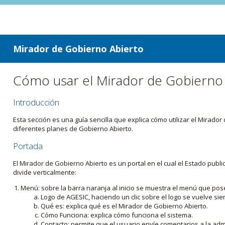
ir a contenido
ir al menú
Mirador de Gobierno Abierto
Cómo usar el Mirador de Gobierno
Introducción
Esta sección es una guía sencilla que explica cómo utilizar el Mirad
diferentes planes de Gobierno Abierto.
Portada
El Mirador de Gobierno Abierto es un portal en el cual el Estado pub
divide verticalmente:
Menú: sobre la barra naranja al inicio se muestra el menú que pos
Logo de AGESIC, haciendo un clic sobre el logo se vuelve sie
Qué es: explica qué es el Mirador de Gobierno Abierto.
Cómo Funciona: explica cómo funciona el sistema.
Contacto: permite que el usuario envíe comentarios a la admi