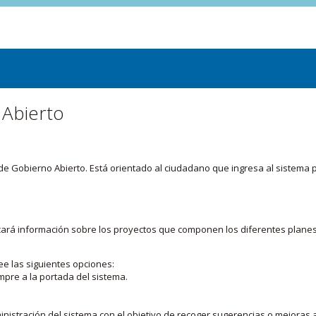
 Abierto
or de Gobierno Abierto. Está orientado al ciudadano que ingresa al siste
licará información sobre los proyectos que componen los diferentes plane
ee las siguientes opciones:
mpre a la portada del sistema.
nistración del sistema con el objetivo de recoger sugerencias o mejoras a