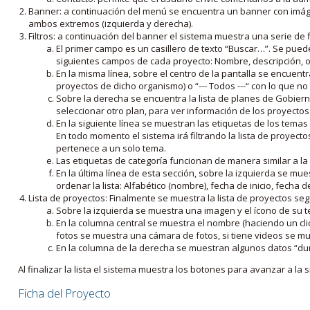
Banner: a continuación del menú se encuentra un banner con imáge
ambos extremos (izquierda y derecha).
Filtros: a continuación del banner el sistema muestra una serie de f
El primer campo es un casillero de texto “Buscar…”. Se puede i
siguientes campos de cada proyecto: Nombre, descripción, ob
En la misma línea, sobre el centro de la pantalla se encuentra
proyectos de dicho organismo) o “--- Todos ---“ con lo que no s
Sobre la derecha se encuentra la lista de planes de Gobiern
seleccionar otro plan, para ver información de los proyectos 
En la siguiente línea se muestran las etiquetas de los tema
En todo momento el sistema irá filtrando la lista de proyect
pertenece a un solo tema.
Las etiquetas de categoría funcionan de manera similar a la
En la última línea de esta sección, sobre la izquierda se mu
ordenar la lista: Alfabético (nombre), fecha de inicio, fecha 
Lista de proyectos: Finalmente se muestra la lista de proyectos se
Sobre la izquierda se muestra una imagen y el ícono de su 
En la columna central se muestra el nombre (haciendo un clic
fotos se muestra una cámara de fotos, si tiene videos se mue
En la columna de la derecha se muestran algunos datos “dur
Al finalizar la lista el sistema muestra los botones para avanzar a la s
Ficha del Proyecto