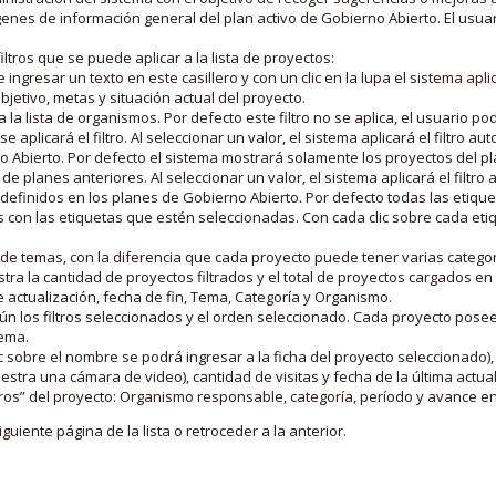
nes de información general del plan activo de Gobierno Abierto. El usua
iltros que se puede aplicar a la lista de proyectos:
ngresar un texto en este casillero y con un clic en la lupa el sistema aplica
jetivo, metas y situación actual del proyecto.
 la lista de organismos. Por defecto este filtro no se aplica, el usuario po
e aplicará el filtro. Al seleccionar un valor, el sistema aplicará el filtro a
o Abierto. Por defecto el sistema mostrará solamente los proyectos del p
de planes anteriores. Al seleccionar un valor, el sistema aplicará el filtr
s definidos en los planes de Gobierno Abierto. Por defecto todas las etiq
os con las etiquetas que estén seleccionadas. Con cada clic sobre cada et
 de temas, con la diferencia que cada proyecto puede tener varias categor
estra la cantidad de proyectos filtrados y el total de proyectos cargados 
de actualización, fecha de fin, Tema, Categoría y Organismo.
gún los filtros seleccionados y el orden seleccionado. Cada proyecto pose
tema.
 sobre el nombre se podrá ingresar a la ficha del proyecto seleccionado), u
stra una cámara de video), cantidad de visitas y fecha de la última actua
os” del proyecto: Organismo responsable, categoría, período y avance en 
iguiente página de la lista o retroceder a la anterior.