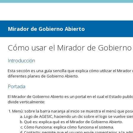
ir a contenido
ir al menú
Mirador de Gobierno Abierto
Cómo usar el Mirador de Gobierno
Introducción
Esta sección es una guía sencilla que explica cómo utilizar el Mirad
diferentes planes de Gobierno Abierto.
Portada
El Mirador de Gobierno Abierto es un portal en el cual el Estado pub
divide verticalmente:
Menú: sobre la barra naranja al inicio se muestra el menú que pos
Logo de AGESIC, haciendo un clic sobre el logo se vuelve sie
Qué es: explica qué es el Mirador de Gobierno Abierto.
Cómo Funciona: explica cómo funciona el sistema.
Contacto: permite que el usuario envíe comentarios a la admi