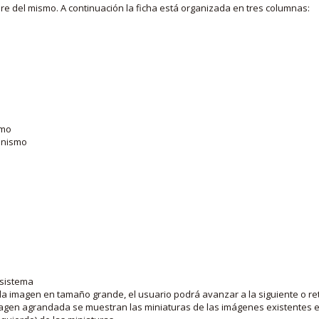
bre del mismo. A continuación la ficha está organizada en tres columnas:
smo
ganismo
 sistema
la imagen en tamaño grande, el usuario podrá avanzar a la siguiente o ret
agen agrandada se muestran las miniaturas de las imágenes existentes en