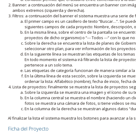
Banner: a continuación del menú se encuentra un banner con imáge
ambos extremos (izquierda y derecha).
Filtros: a continuación del banner el sistema muestra una serie de f
El primer campo es un casillero de texto “Buscar…”. Se puede i
siguientes campos de cada proyecto: Nombre, descripción, ob
En la misma línea, sobre el centro de la pantalla se encuentra
proyectos de dicho organismo) o “--- Todos ---“ con lo que no s
Sobre la derecha se encuentra la lista de planes de Gobiern
seleccionar otro plan, para ver información de los proyectos 
En la siguiente línea se muestran las etiquetas de los tema
En todo momento el sistema irá filtrando la lista de proyect
pertenece a un solo tema.
Las etiquetas de categoría funcionan de manera similar a la
En la última línea de esta sección, sobre la izquierda se mu
ordenar la lista: Alfabético (nombre), fecha de inicio, fecha 
Lista de proyectos: Finalmente se muestra la lista de proyectos se
Sobre la izquierda se muestra una imagen y el ícono de su 
En la columna central se muestra el nombre (haciendo un clic
fotos se muestra una cámara de fotos, si tiene videos se mue
En la columna de la derecha se muestran algunos datos “dur
Al finalizar la lista el sistema muestra los botones para avanzar a la s
Ficha del Proyecto