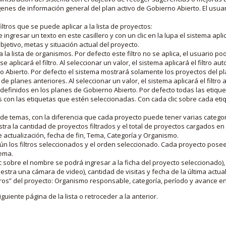
nes de información general del plan activo de Gobierno Abierto. El usua
iltros que se puede aplicar a la lista de proyectos:
ngresar un texto en este casillero y con un clic en la lupa el sistema aplica
jetivo, metas y situación actual del proyecto.
 la lista de organismos. Por defecto este filtro no se aplica, el usuario po
e aplicará el filtro. Al seleccionar un valor, el sistema aplicará el filtro a
o Abierto. Por defecto el sistema mostrará solamente los proyectos del p
de planes anteriores. Al seleccionar un valor, el sistema aplicará el filtr
s definidos en los planes de Gobierno Abierto. Por defecto todas las etiq
os con las etiquetas que estén seleccionadas. Con cada clic sobre cada et
 de temas, con la diferencia que cada proyecto puede tener varias categor
estra la cantidad de proyectos filtrados y el total de proyectos cargados 
de actualización, fecha de fin, Tema, Categoría y Organismo.
gún los filtros seleccionados y el orden seleccionado. Cada proyecto pose
tema.
 sobre el nombre se podrá ingresar a la ficha del proyecto seleccionado), u
stra una cámara de video), cantidad de visitas y fecha de la última actua
os” del proyecto: Organismo responsable, categoría, período y avance en 
iguiente página de la lista o retroceder a la anterior.