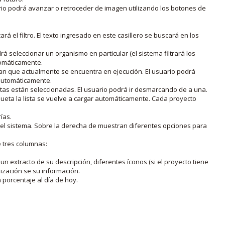
rio podrá avanzar o retroceder de imagen utilizando los botones de
rá el filtro. El texto ingresado en este casillero se buscará en los
drá seleccionar un organismo en particular (el sistema filtrará los
utomáticamente.
lan que actualmente se encuentra en ejecución. El usuario podrá
o automáticamente.
uetas están seleccionadas. El usuario podrá ir desmarcando de a una.
iqueta la lista se vuelve a cargar automáticamente. Cada proyecto
ías.
en el sistema. Sobre la derecha de muestran diferentes opciones para
e tres columnas:
n extracto de su descripción, diferentes íconos (si el proyecto tiene
lización se su información.
porcentaje al día de hoy.