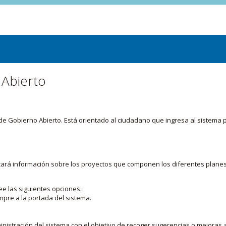
 Abierto
or de Gobierno Abierto. Está orientado al ciudadano que ingresa al siste
licará información sobre los proyectos que componen los diferentes plane
ee las siguientes opciones:
mpre a la portada del sistema.
nistración del sistema con el objetivo de recoger sugerencias o mejoras a