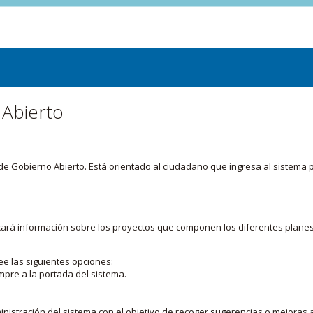
 Abierto
or de Gobierno Abierto. Está orientado al ciudadano que ingresa al siste
licará información sobre los proyectos que componen los diferentes plane
ee las siguientes opciones:
mpre a la portada del sistema.
nistración del sistema con el objetivo de recoger sugerencias o mejoras a