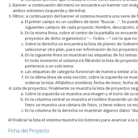
Banner: a continuación del menú se encuentra un banner con imáge
ambos extremos (izquierda y derecha).
Filtros: a continuación del banner el sistema muestra una serie de f
El primer campo es un casillero de texto “Buscar…”. Se puede i
siguientes campos de cada proyecto: Nombre, descripción, ob
En la misma línea, sobre el centro de la pantalla se encuentra
proyectos de dicho organismo) o “--- Todos ---“ con lo que no s
Sobre la derecha se encuentra la lista de planes de Gobiern
seleccionar otro plan, para ver información de los proyectos 
En la siguiente línea se muestran las etiquetas de los tema
En todo momento el sistema irá filtrando la lista de proyect
pertenece a un solo tema.
Las etiquetas de categoría funcionan de manera similar a la
En la última línea de esta sección, sobre la izquierda se mu
ordenar la lista: Alfabético (nombre), fecha de inicio, fecha 
Lista de proyectos: Finalmente se muestra la lista de proyectos se
Sobre la izquierda se muestra una imagen y el ícono de su 
En la columna central se muestra el nombre (haciendo un clic
fotos se muestra una cámara de fotos, si tiene videos se mue
En la columna de la derecha se muestran algunos datos “dur
Al finalizar la lista el sistema muestra los botones para avanzar a la s
Ficha del Proyecto