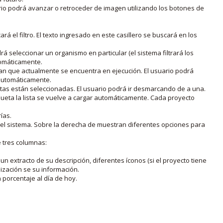
rio podrá avanzar o retroceder de imagen utilizando los botones de
rá el filtro. El texto ingresado en este casillero se buscará en los
drá seleccionar un organismo en particular (el sistema filtrará los
utomáticamente.
lan que actualmente se encuentra en ejecución. El usuario podrá
o automáticamente.
uetas están seleccionadas. El usuario podrá ir desmarcando de a una.
iqueta la lista se vuelve a cargar automáticamente. Cada proyecto
ías.
en el sistema. Sobre la derecha de muestran diferentes opciones para
e tres columnas:
n extracto de su descripción, diferentes íconos (si el proyecto tiene
lización se su información.
porcentaje al día de hoy.