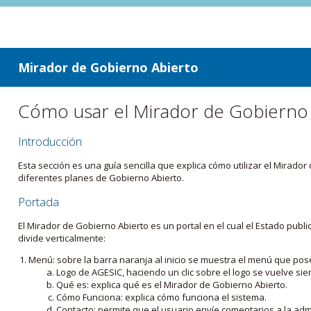
ir a contenido
ir al menú
Mirador de Gobierno Abierto
Cómo usar el Mirador de Gobierno
Introducción
Esta sección es una guía sencilla que explica cómo utilizar el Mirad
diferentes planes de Gobierno Abierto.
Portada
El Mirador de Gobierno Abierto es un portal en el cual el Estado pub
divide verticalmente:
Menú: sobre la barra naranja al inicio se muestra el menú que pos
Logo de AGESIC, haciendo un clic sobre el logo se vuelve sie
Qué es: explica qué es el Mirador de Gobierno Abierto.
Cómo Funciona: explica cómo funciona el sistema.
Contacto: permite que el usuario envíe comentarios a la admi