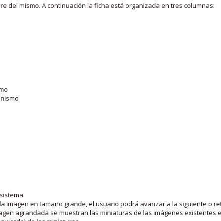
bre del mismo. A continuación la ficha está organizada en tres columnas:
smo
ganismo
 sistema
la imagen en tamaño grande, el usuario podrá avanzar a la siguiente o ret
agen agrandada se muestran las miniaturas de las imágenes existentes en