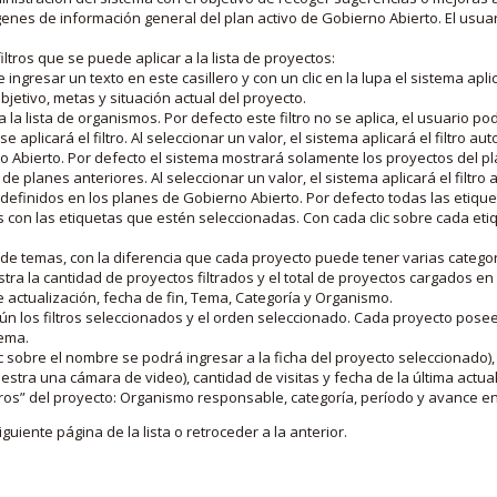
nes de información general del plan activo de Gobierno Abierto. El usua
iltros que se puede aplicar a la lista de proyectos:
ngresar un texto en este casillero y con un clic en la lupa el sistema aplica
jetivo, metas y situación actual del proyecto.
 la lista de organismos. Por defecto este filtro no se aplica, el usuario po
e aplicará el filtro. Al seleccionar un valor, el sistema aplicará el filtro a
o Abierto. Por defecto el sistema mostrará solamente los proyectos del p
de planes anteriores. Al seleccionar un valor, el sistema aplicará el filtr
s definidos en los planes de Gobierno Abierto. Por defecto todas las etiq
os con las etiquetas que estén seleccionadas. Con cada clic sobre cada et
 de temas, con la diferencia que cada proyecto puede tener varias categor
estra la cantidad de proyectos filtrados y el total de proyectos cargados 
de actualización, fecha de fin, Tema, Categoría y Organismo.
gún los filtros seleccionados y el orden seleccionado. Cada proyecto pose
tema.
 sobre el nombre se podrá ingresar a la ficha del proyecto seleccionado), u
stra una cámara de video), cantidad de visitas y fecha de la última actua
os” del proyecto: Organismo responsable, categoría, período y avance en 
iguiente página de la lista o retroceder a la anterior.