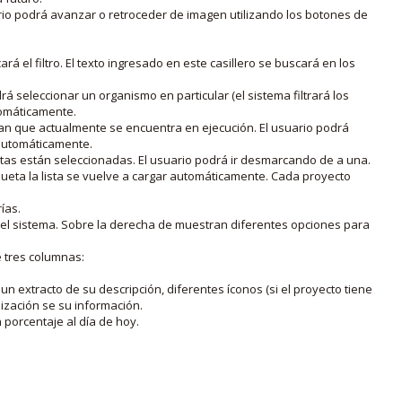
rio podrá avanzar o retroceder de imagen utilizando los botones de
rá el filtro. El texto ingresado en este casillero se buscará en los
drá seleccionar un organismo en particular (el sistema filtrará los
utomáticamente.
lan que actualmente se encuentra en ejecución. El usuario podrá
o automáticamente.
uetas están seleccionadas. El usuario podrá ir desmarcando de a una.
iqueta la lista se vuelve a cargar automáticamente. Cada proyecto
ías.
en el sistema. Sobre la derecha de muestran diferentes opciones para
e tres columnas:
n extracto de su descripción, diferentes íconos (si el proyecto tiene
lización se su información.
porcentaje al día de hoy.