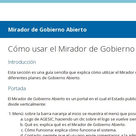
ir a contenido
ir al menú
Mirador de Gobierno Abierto
Cómo usar el Mirador de Gobierno
Introducción
Esta sección es una guía sencilla que explica cómo utilizar el Mirad
diferentes planes de Gobierno Abierto.
Portada
El Mirador de Gobierno Abierto es un portal en el cual el Estado pub
divide verticalmente:
Menú: sobre la barra naranja al inicio se muestra el menú que pos
Logo de AGESIC, haciendo un clic sobre el logo se vuelve sie
Qué es: explica qué es el Mirador de Gobierno Abierto.
Cómo Funciona: explica cómo funciona el sistema.
Contacto: permite que el usuario envíe comentarios a la admi