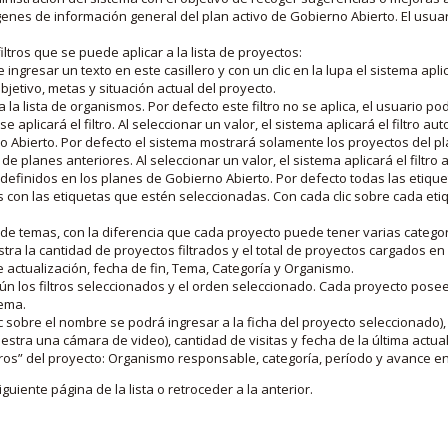
nes de información general del plan activo de Gobierno Abierto. El usua
iltros que se puede aplicar a la lista de proyectos:
ngresar un texto en este casillero y con un clic en la lupa el sistema aplica
jetivo, metas y situación actual del proyecto.
 la lista de organismos. Por defecto este filtro no se aplica, el usuario po
e aplicará el filtro. Al seleccionar un valor, el sistema aplicará el filtro a
o Abierto. Por defecto el sistema mostrará solamente los proyectos del p
de planes anteriores. Al seleccionar un valor, el sistema aplicará el filtr
s definidos en los planes de Gobierno Abierto. Por defecto todas las etiq
os con las etiquetas que estén seleccionadas. Con cada clic sobre cada et
 de temas, con la diferencia que cada proyecto puede tener varias categor
estra la cantidad de proyectos filtrados y el total de proyectos cargados 
de actualización, fecha de fin, Tema, Categoría y Organismo.
gún los filtros seleccionados y el orden seleccionado. Cada proyecto pose
tema.
 sobre el nombre se podrá ingresar a la ficha del proyecto seleccionado), u
stra una cámara de video), cantidad de visitas y fecha de la última actua
os” del proyecto: Organismo responsable, categoría, período y avance en 
iguiente página de la lista o retroceder a la anterior.