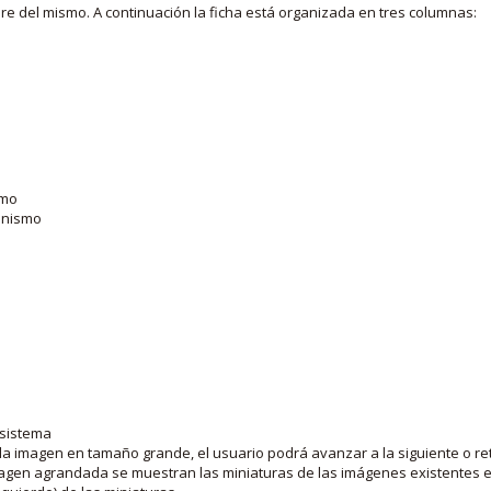
bre del mismo. A continuación la ficha está organizada en tres columnas:
smo
ganismo
 sistema
la imagen en tamaño grande, el usuario podrá avanzar a la siguiente o ret
agen agrandada se muestran las miniaturas de las imágenes existentes en