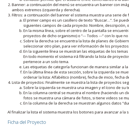
Banner: a continuación del menú se encuentra un banner con imáge
ambos extremos (izquierda y derecha).
Filtros: a continuación del banner el sistema muestra una serie de f
El primer campo es un casillero de texto “Buscar…”. Se puede i
siguientes campos de cada proyecto: Nombre, descripción, ob
En la misma línea, sobre el centro de la pantalla se encuentra
proyectos de dicho organismo) o “--- Todos ---“ con lo que no s
Sobre la derecha se encuentra la lista de planes de Gobiern
seleccionar otro plan, para ver información de los proyectos 
En la siguiente línea se muestran las etiquetas de los tema
En todo momento el sistema irá filtrando la lista de proyect
pertenece a un solo tema.
Las etiquetas de categoría funcionan de manera similar a la
En la última línea de esta sección, sobre la izquierda se mu
ordenar la lista: Alfabético (nombre), fecha de inicio, fecha 
Lista de proyectos: Finalmente se muestra la lista de proyectos se
Sobre la izquierda se muestra una imagen y el ícono de su 
En la columna central se muestra el nombre (haciendo un clic
fotos se muestra una cámara de fotos, si tiene videos se mue
En la columna de la derecha se muestran algunos datos “dur
Al finalizar la lista el sistema muestra los botones para avanzar a la s
Ficha del Proyecto