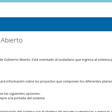
 Abierto
or de Gobierno Abierto. Está orientado al ciudadano que ingresa al siste
licará información sobre los proyectos que componen los diferentes plane
ee las siguientes opciones:
mpre a la portada del sistema.
nistración del sistema con el objetivo de recoger sugerencias o mejoras a