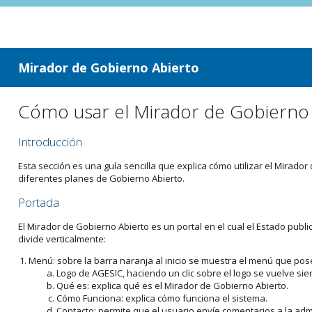
ir a contenido
ir al menú
Mirador de Gobierno Abierto
Cómo usar el Mirador de Gobierno
Introducción
Esta sección es una guía sencilla que explica cómo utilizar el Mirad
diferentes planes de Gobierno Abierto.
Portada
El Mirador de Gobierno Abierto es un portal en el cual el Estado pub
divide verticalmente:
Menú: sobre la barra naranja al inicio se muestra el menú que pos
Logo de AGESIC, haciendo un clic sobre el logo se vuelve sie
Qué es: explica qué es el Mirador de Gobierno Abierto.
Cómo Funciona: explica cómo funciona el sistema.
Contacto: permite que el usuario envíe comentarios a la admi