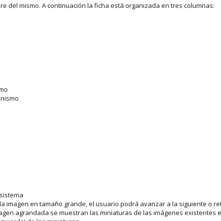
bre del mismo. A continuación la ficha está organizada en tres columnas:
smo
ganismo
 sistema
la imagen en tamaño grande, el usuario podrá avanzar a la siguiente o ret
agen agrandada se muestran las miniaturas de las imágenes existentes en