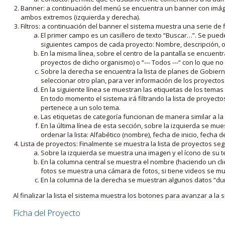
Banner: a continuación del menú se encuentra un banner con imáge
ambos extremos (izquierda y derecha).
Filtros: a continuación del banner el sistema muestra una serie de f
El primer campo es un casillero de texto “Buscar…”. Se puede i
siguientes campos de cada proyecto: Nombre, descripción, ob
En la misma línea, sobre el centro de la pantalla se encuentra
proyectos de dicho organismo) o “--- Todos ---“ con lo que no s
Sobre la derecha se encuentra la lista de planes de Gobiern
seleccionar otro plan, para ver información de los proyectos 
En la siguiente línea se muestran las etiquetas de los tema
En todo momento el sistema irá filtrando la lista de proyect
pertenece a un solo tema.
Las etiquetas de categoría funcionan de manera similar a la
En la última línea de esta sección, sobre la izquierda se mu
ordenar la lista: Alfabético (nombre), fecha de inicio, fecha 
Lista de proyectos: Finalmente se muestra la lista de proyectos se
Sobre la izquierda se muestra una imagen y el ícono de su 
En la columna central se muestra el nombre (haciendo un clic
fotos se muestra una cámara de fotos, si tiene videos se mue
En la columna de la derecha se muestran algunos datos “dur
Al finalizar la lista el sistema muestra los botones para avanzar a la s
Ficha del Proyecto