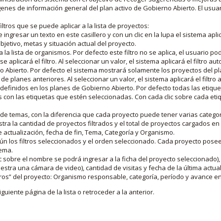
nes de información general del plan activo de Gobierno Abierto. El usua
iltros que se puede aplicar a la lista de proyectos:
ngresar un texto en este casillero y con un clic en la lupa el sistema aplica
jetivo, metas y situación actual del proyecto.
 la lista de organismos. Por defecto este filtro no se aplica, el usuario po
e aplicará el filtro. Al seleccionar un valor, el sistema aplicará el filtro a
o Abierto. Por defecto el sistema mostrará solamente los proyectos del p
de planes anteriores. Al seleccionar un valor, el sistema aplicará el filtr
s definidos en los planes de Gobierno Abierto. Por defecto todas las etiq
os con las etiquetas que estén seleccionadas. Con cada clic sobre cada et
 de temas, con la diferencia que cada proyecto puede tener varias categor
estra la cantidad de proyectos filtrados y el total de proyectos cargados 
de actualización, fecha de fin, Tema, Categoría y Organismo.
gún los filtros seleccionados y el orden seleccionado. Cada proyecto pose
tema.
 sobre el nombre se podrá ingresar a la ficha del proyecto seleccionado), u
stra una cámara de video), cantidad de visitas y fecha de la última actua
os” del proyecto: Organismo responsable, categoría, período y avance en 
iguiente página de la lista o retroceder a la anterior.