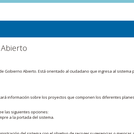
 Abierto
or de Gobierno Abierto. Está orientado al ciudadano que ingresa al siste
licará información sobre los proyectos que componen los diferentes plane
ee las siguientes opciones:
mpre a la portada del sistema.
nistración del sistema con el objetivo de recoger sugerencias o mejoras a