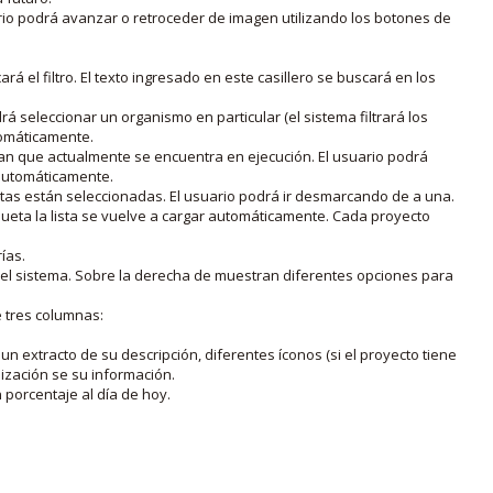
rio podrá avanzar o retroceder de imagen utilizando los botones de
rá el filtro. El texto ingresado en este casillero se buscará en los
drá seleccionar un organismo en particular (el sistema filtrará los
utomáticamente.
lan que actualmente se encuentra en ejecución. El usuario podrá
o automáticamente.
uetas están seleccionadas. El usuario podrá ir desmarcando de a una.
iqueta la lista se vuelve a cargar automáticamente. Cada proyecto
ías.
en el sistema. Sobre la derecha de muestran diferentes opciones para
e tres columnas:
n extracto de su descripción, diferentes íconos (si el proyecto tiene
lización se su información.
porcentaje al día de hoy.