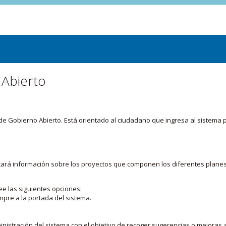
 Abierto
or de Gobierno Abierto. Está orientado al ciudadano que ingresa al siste
licará información sobre los proyectos que componen los diferentes plane
ee las siguientes opciones:
mpre a la portada del sistema.
nistración del sistema con el objetivo de recoger sugerencias o mejoras a