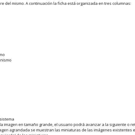
bre del mismo. A continuación la ficha está organizada en tres columnas:
smo
ganismo
 sistema
la imagen en tamaño grande, el usuario podrá avanzar a la siguiente o ret
agen agrandada se muestran las miniaturas de las imágenes existentes en