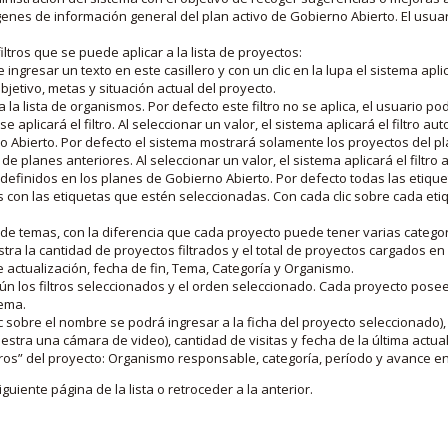
nes de información general del plan activo de Gobierno Abierto. El usua
iltros que se puede aplicar a la lista de proyectos:
ngresar un texto en este casillero y con un clic en la lupa el sistema aplica
jetivo, metas y situación actual del proyecto.
 la lista de organismos. Por defecto este filtro no se aplica, el usuario po
e aplicará el filtro. Al seleccionar un valor, el sistema aplicará el filtro a
o Abierto. Por defecto el sistema mostrará solamente los proyectos del p
de planes anteriores. Al seleccionar un valor, el sistema aplicará el filtr
s definidos en los planes de Gobierno Abierto. Por defecto todas las etiq
os con las etiquetas que estén seleccionadas. Con cada clic sobre cada et
 de temas, con la diferencia que cada proyecto puede tener varias categor
estra la cantidad de proyectos filtrados y el total de proyectos cargados 
de actualización, fecha de fin, Tema, Categoría y Organismo.
gún los filtros seleccionados y el orden seleccionado. Cada proyecto pose
tema.
 sobre el nombre se podrá ingresar a la ficha del proyecto seleccionado), u
stra una cámara de video), cantidad de visitas y fecha de la última actua
os” del proyecto: Organismo responsable, categoría, período y avance en 
iguiente página de la lista o retroceder a la anterior.