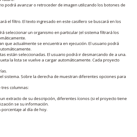
rio podrá avanzar o retroceder de imagen utilizando los botones de
rá el filtro. El texto ingresado en este casillero se buscará en los
drá seleccionar un organismo en particular (el sistema filtrará los
utomáticamente.
lan que actualmente se encuentra en ejecución. El usuario podrá
o automáticamente.
uetas están seleccionadas. El usuario podrá ir desmarcando de a una.
iqueta la lista se vuelve a cargar automáticamente. Cada proyecto
ías.
en el sistema. Sobre la derecha de muestran diferentes opciones para
e tres columnas:
n extracto de su descripción, diferentes íconos (si el proyecto tiene
lización se su información.
porcentaje al día de hoy.