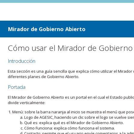
ir a contenido
ir al menú
Mirador de Gobierno Abierto
Cómo usar el Mirador de Gobierno
Introducción
Esta sección es una guía sencilla que explica cómo utilizar el Mirad
diferentes planes de Gobierno Abierto.
Portada
El Mirador de Gobierno Abierto es un portal en el cual el Estado pub
divide verticalmente:
Menú: sobre la barra naranja al inicio se muestra el menú que pos
Logo de AGESIC, haciendo un clic sobre el logo se vuelve sie
Qué es: explica qué es el Mirador de Gobierno Abierto.
Cómo Funciona: explica cómo funciona el sistema.
Contacto: permite que el usuario envíe comentarios a la admi