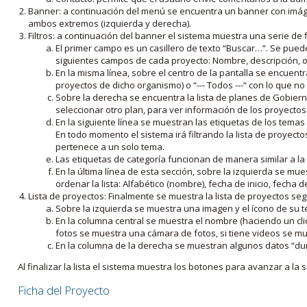
Banner: a continuación del menú se encuentra un banner con imáge
ambos extremos (izquierda y derecha).
Filtros: a continuación del banner el sistema muestra una serie de f
El primer campo es un casillero de texto “Buscar…”. Se puede i
siguientes campos de cada proyecto: Nombre, descripción, ob
En la misma línea, sobre el centro de la pantalla se encuentra
proyectos de dicho organismo) o “--- Todos ---“ con lo que no s
Sobre la derecha se encuentra la lista de planes de Gobiern
seleccionar otro plan, para ver información de los proyectos 
En la siguiente línea se muestran las etiquetas de los tema
En todo momento el sistema irá filtrando la lista de proyect
pertenece a un solo tema.
Las etiquetas de categoría funcionan de manera similar a la
En la última línea de esta sección, sobre la izquierda se mu
ordenar la lista: Alfabético (nombre), fecha de inicio, fecha 
Lista de proyectos: Finalmente se muestra la lista de proyectos se
Sobre la izquierda se muestra una imagen y el ícono de su 
En la columna central se muestra el nombre (haciendo un clic
fotos se muestra una cámara de fotos, si tiene videos se mue
En la columna de la derecha se muestran algunos datos “dur
Al finalizar la lista el sistema muestra los botones para avanzar a la s
Ficha del Proyecto