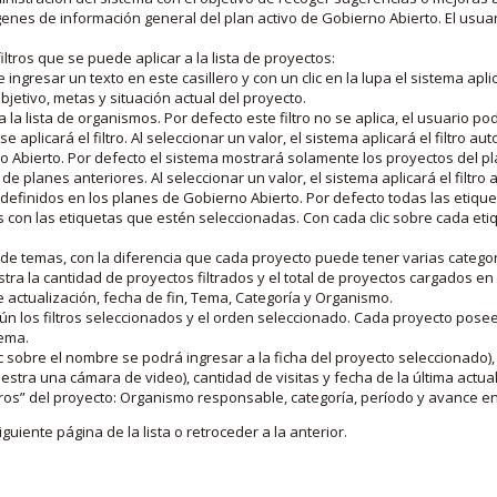
nes de información general del plan activo de Gobierno Abierto. El usua
iltros que se puede aplicar a la lista de proyectos:
ngresar un texto en este casillero y con un clic en la lupa el sistema aplica
jetivo, metas y situación actual del proyecto.
 la lista de organismos. Por defecto este filtro no se aplica, el usuario po
e aplicará el filtro. Al seleccionar un valor, el sistema aplicará el filtro a
o Abierto. Por defecto el sistema mostrará solamente los proyectos del p
de planes anteriores. Al seleccionar un valor, el sistema aplicará el filtr
s definidos en los planes de Gobierno Abierto. Por defecto todas las etiq
os con las etiquetas que estén seleccionadas. Con cada clic sobre cada et
 de temas, con la diferencia que cada proyecto puede tener varias categor
estra la cantidad de proyectos filtrados y el total de proyectos cargados 
de actualización, fecha de fin, Tema, Categoría y Organismo.
gún los filtros seleccionados y el orden seleccionado. Cada proyecto pose
tema.
 sobre el nombre se podrá ingresar a la ficha del proyecto seleccionado), u
stra una cámara de video), cantidad de visitas y fecha de la última actua
os” del proyecto: Organismo responsable, categoría, período y avance en 
iguiente página de la lista o retroceder a la anterior.