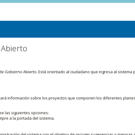
 Abierto
or de Gobierno Abierto. Está orientado al ciudadano que ingresa al siste
licará información sobre los proyectos que componen los diferentes plane
ee las siguientes opciones:
mpre a la portada del sistema.
nistración del sistema con el objetivo de recoger sugerencias o mejoras a