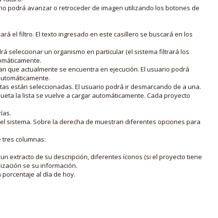
rio podrá avanzar o retroceder de imagen utilizando los botones de
rá el filtro. El texto ingresado en este casillero se buscará en los
drá seleccionar un organismo en particular (el sistema filtrará los
utomáticamente.
lan que actualmente se encuentra en ejecución. El usuario podrá
o automáticamente.
uetas están seleccionadas. El usuario podrá ir desmarcando de a una.
iqueta la lista se vuelve a cargar automáticamente. Cada proyecto
ías.
en el sistema. Sobre la derecha de muestran diferentes opciones para
e tres columnas:
n extracto de su descripción, diferentes íconos (si el proyecto tiene
lización se su información.
porcentaje al día de hoy.