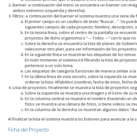
Banner: a continuación del menú se encuentra un banner con imáge
ambos extremos (izquierda y derecha).
Filtros: a continuación del banner el sistema muestra una serie de f
El primer campo es un casillero de texto “Buscar…”. Se puede i
siguientes campos de cada proyecto: Nombre, descripción, ob
En la misma línea, sobre el centro de la pantalla se encuentra
proyectos de dicho organismo) o “--- Todos ---“ con lo que no s
Sobre la derecha se encuentra la lista de planes de Gobiern
seleccionar otro plan, para ver información de los proyectos 
En la siguiente línea se muestran las etiquetas de los tema
En todo momento el sistema irá filtrando la lista de proyect
pertenece a un solo tema.
Las etiquetas de categoría funcionan de manera similar a la
En la última línea de esta sección, sobre la izquierda se mu
ordenar la lista: Alfabético (nombre), fecha de inicio, fecha 
Lista de proyectos: Finalmente se muestra la lista de proyectos se
Sobre la izquierda se muestra una imagen y el ícono de su 
En la columna central se muestra el nombre (haciendo un clic
fotos se muestra una cámara de fotos, si tiene videos se mue
En la columna de la derecha se muestran algunos datos “dur
Al finalizar la lista el sistema muestra los botones para avanzar a la s
Ficha del Proyecto