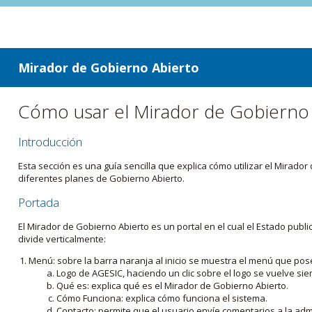
ir a contenido
ir al menú
Mirador de Gobierno Abierto
Cómo usar el Mirador de Gobierno
Introducción
Esta sección es una guía sencilla que explica cómo utilizar el Mirad
diferentes planes de Gobierno Abierto.
Portada
El Mirador de Gobierno Abierto es un portal en el cual el Estado pub
divide verticalmente:
Menú: sobre la barra naranja al inicio se muestra el menú que pos
Logo de AGESIC, haciendo un clic sobre el logo se vuelve sie
Qué es: explica qué es el Mirador de Gobierno Abierto.
Cómo Funciona: explica cómo funciona el sistema.
Contacto: permite que el usuario envíe comentarios a la admi