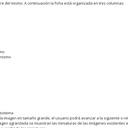
bre del mismo. A continuación la ficha está organizada en tres columnas:
smo
ganismo
 sistema
la imagen en tamaño grande, el usuario podrá avanzar a la siguiente o ret
agen agrandada se muestran las miniaturas de las imágenes existentes en