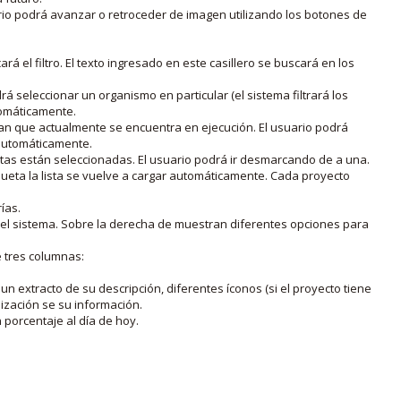
rio podrá avanzar o retroceder de imagen utilizando los botones de
rá el filtro. El texto ingresado en este casillero se buscará en los
drá seleccionar un organismo en particular (el sistema filtrará los
utomáticamente.
lan que actualmente se encuentra en ejecución. El usuario podrá
o automáticamente.
uetas están seleccionadas. El usuario podrá ir desmarcando de a una.
iqueta la lista se vuelve a cargar automáticamente. Cada proyecto
ías.
en el sistema. Sobre la derecha de muestran diferentes opciones para
e tres columnas:
n extracto de su descripción, diferentes íconos (si el proyecto tiene
lización se su información.
porcentaje al día de hoy.