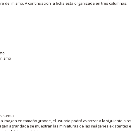
bre del mismo. A continuación la ficha está organizada en tres columnas:
smo
ganismo
 sistema
la imagen en tamaño grande, el usuario podrá avanzar a la siguiente o ret
agen agrandada se muestran las miniaturas de las imágenes existentes en