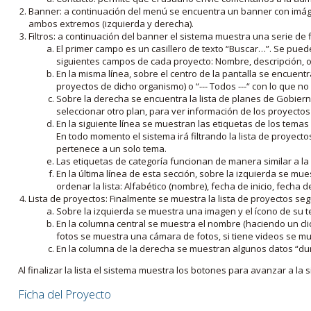
Banner: a continuación del menú se encuentra un banner con imáge
ambos extremos (izquierda y derecha).
Filtros: a continuación del banner el sistema muestra una serie de f
El primer campo es un casillero de texto “Buscar…”. Se puede i
siguientes campos de cada proyecto: Nombre, descripción, ob
En la misma línea, sobre el centro de la pantalla se encuentra
proyectos de dicho organismo) o “--- Todos ---“ con lo que no s
Sobre la derecha se encuentra la lista de planes de Gobiern
seleccionar otro plan, para ver información de los proyectos 
En la siguiente línea se muestran las etiquetas de los tema
En todo momento el sistema irá filtrando la lista de proyect
pertenece a un solo tema.
Las etiquetas de categoría funcionan de manera similar a la
En la última línea de esta sección, sobre la izquierda se mu
ordenar la lista: Alfabético (nombre), fecha de inicio, fecha 
Lista de proyectos: Finalmente se muestra la lista de proyectos se
Sobre la izquierda se muestra una imagen y el ícono de su 
En la columna central se muestra el nombre (haciendo un clic
fotos se muestra una cámara de fotos, si tiene videos se mue
En la columna de la derecha se muestran algunos datos “dur
Al finalizar la lista el sistema muestra los botones para avanzar a la s
Ficha del Proyecto