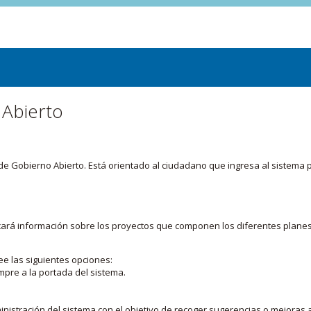
 Abierto
or de Gobierno Abierto. Está orientado al ciudadano que ingresa al siste
licará información sobre los proyectos que componen los diferentes plane
ee las siguientes opciones:
mpre a la portada del sistema.
nistración del sistema con el objetivo de recoger sugerencias o mejoras a