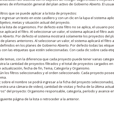
nes de información general del plan activo de Gobierno Abierto. El usua
iltros que se puede aplicar a la lista de proyectos:
ngresar un texto en este casillero y con un clic en la lupa el sistema aplica
jetivo, metas y situación actual del proyecto.
 la lista de organismos. Por defecto este filtro no se aplica, el usuario po
e aplicará el filtro. Al seleccionar un valor, el sistema aplicará el filtro a
o Abierto. Por defecto el sistema mostrará solamente los proyectos del p
de planes anteriores. Al seleccionar un valor, el sistema aplicará el filtr
s definidos en los planes de Gobierno Abierto. Por defecto todas las etiq
os con las etiquetas que estén seleccionadas. Con cada clic sobre cada et
 de temas, con la diferencia que cada proyecto puede tener varias categor
estra la cantidad de proyectos filtrados y el total de proyectos cargados 
de actualización, fecha de fin, Tema, Categoría y Organismo.
gún los filtros seleccionados y el orden seleccionado. Cada proyecto pose
tema.
 sobre el nombre se podrá ingresar a la ficha del proyecto seleccionado), u
stra una cámara de video), cantidad de visitas y fecha de la última actua
os” del proyecto: Organismo responsable, categoría, período y avance en 
iguiente página de la lista o retroceder a la anterior.