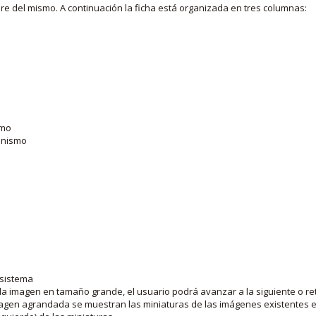
bre del mismo. A continuación la ficha está organizada en tres columnas:
smo
ganismo
 sistema
la imagen en tamaño grande, el usuario podrá avanzar a la siguiente o ret
agen agrandada se muestran las miniaturas de las imágenes existentes en