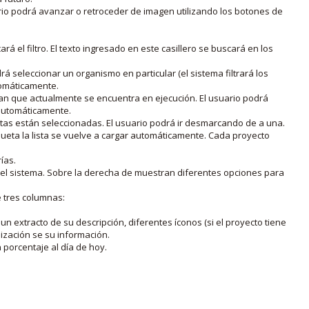
rio podrá avanzar o retroceder de imagen utilizando los botones de
rá el filtro. El texto ingresado en este casillero se buscará en los
drá seleccionar un organismo en particular (el sistema filtrará los
utomáticamente.
lan que actualmente se encuentra en ejecución. El usuario podrá
o automáticamente.
uetas están seleccionadas. El usuario podrá ir desmarcando de a una.
iqueta la lista se vuelve a cargar automáticamente. Cada proyecto
ías.
en el sistema. Sobre la derecha de muestran diferentes opciones para
e tres columnas:
n extracto de su descripción, diferentes íconos (si el proyecto tiene
lización se su información.
porcentaje al día de hoy.