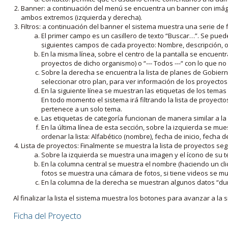
Banner: a continuación del menú se encuentra un banner con imáge
ambos extremos (izquierda y derecha).
Filtros: a continuación del banner el sistema muestra una serie de f
El primer campo es un casillero de texto “Buscar…”. Se puede i
siguientes campos de cada proyecto: Nombre, descripción, ob
En la misma línea, sobre el centro de la pantalla se encuentra
proyectos de dicho organismo) o “--- Todos ---“ con lo que no s
Sobre la derecha se encuentra la lista de planes de Gobiern
seleccionar otro plan, para ver información de los proyectos 
En la siguiente línea se muestran las etiquetas de los tema
En todo momento el sistema irá filtrando la lista de proyect
pertenece a un solo tema.
Las etiquetas de categoría funcionan de manera similar a la
En la última línea de esta sección, sobre la izquierda se mu
ordenar la lista: Alfabético (nombre), fecha de inicio, fecha 
Lista de proyectos: Finalmente se muestra la lista de proyectos se
Sobre la izquierda se muestra una imagen y el ícono de su 
En la columna central se muestra el nombre (haciendo un clic
fotos se muestra una cámara de fotos, si tiene videos se mue
En la columna de la derecha se muestran algunos datos “dur
Al finalizar la lista el sistema muestra los botones para avanzar a la s
Ficha del Proyecto