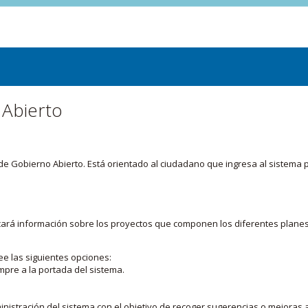
 Abierto
or de Gobierno Abierto. Está orientado al ciudadano que ingresa al siste
licará información sobre los proyectos que componen los diferentes plane
ee las siguientes opciones:
mpre a la portada del sistema.
nistración del sistema con el objetivo de recoger sugerencias o mejoras a