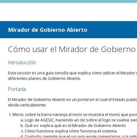
ir a contenido
ir al menú
Mirador de Gobierno Abierto
Cómo usar el Mirador de Gobierno
Introducción
Esta sección es una guía sencilla que explica cómo utilizar el Mirad
diferentes planes de Gobierno Abierto.
Portada
El Mirador de Gobierno Abierto es un portal en el cual el Estado pub
divide verticalmente:
Menú: sobre la barra naranja al inicio se muestra el menú que pos
Logo de AGESIC, haciendo un clic sobre el logo se vuelve sie
Qué es: explica qué es el Mirador de Gobierno Abierto.
Cómo Funciona: explica cómo funciona el sistema.
Contacto: permite que el usuario envíe comentarios a la admi