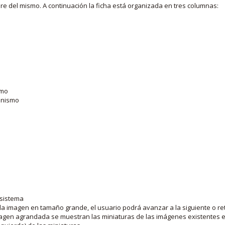
bre del mismo. A continuación la ficha está organizada en tres columnas:
smo
ganismo
 sistema
la imagen en tamaño grande, el usuario podrá avanzar a la siguiente o ret
agen agrandada se muestran las miniaturas de las imágenes existentes en