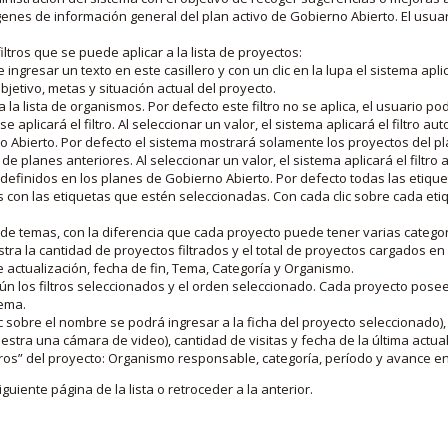
nes de información general del plan activo de Gobierno Abierto. El usua
iltros que se puede aplicar a la lista de proyectos:
ngresar un texto en este casillero y con un clic en la lupa el sistema aplica
jetivo, metas y situación actual del proyecto.
 la lista de organismos. Por defecto este filtro no se aplica, el usuario po
e aplicará el filtro. Al seleccionar un valor, el sistema aplicará el filtro a
o Abierto. Por defecto el sistema mostrará solamente los proyectos del p
de planes anteriores. Al seleccionar un valor, el sistema aplicará el filtr
s definidos en los planes de Gobierno Abierto. Por defecto todas las etiq
os con las etiquetas que estén seleccionadas. Con cada clic sobre cada et
 de temas, con la diferencia que cada proyecto puede tener varias categor
estra la cantidad de proyectos filtrados y el total de proyectos cargados 
de actualización, fecha de fin, Tema, Categoría y Organismo.
gún los filtros seleccionados y el orden seleccionado. Cada proyecto pose
tema.
 sobre el nombre se podrá ingresar a la ficha del proyecto seleccionado), u
stra una cámara de video), cantidad de visitas y fecha de la última actua
os” del proyecto: Organismo responsable, categoría, período y avance en 
iguiente página de la lista o retroceder a la anterior.