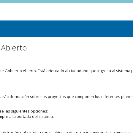
 Abierto
or de Gobierno Abierto. Está orientado al ciudadano que ingresa al siste
licará información sobre los proyectos que componen los diferentes plane
ee las siguientes opciones:
mpre a la portada del sistema.
nistración del sistema con el objetivo de recoger sugerencias o mejoras a