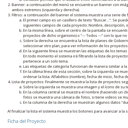
Banner: a continuación del menú se encuentra un banner con imáge
ambos extremos (izquierda y derecha).
Filtros: a continuación del banner el sistema muestra una serie de f
El primer campo es un casillero de texto “Buscar…”. Se puede i
siguientes campos de cada proyecto: Nombre, descripción, ob
En la misma línea, sobre el centro de la pantalla se encuentra
proyectos de dicho organismo) o “--- Todos ---“ con lo que no s
Sobre la derecha se encuentra la lista de planes de Gobiern
seleccionar otro plan, para ver información de los proyectos 
En la siguiente línea se muestran las etiquetas de los tema
En todo momento el sistema irá filtrando la lista de proyect
pertenece a un solo tema.
Las etiquetas de categoría funcionan de manera similar a la
En la última línea de esta sección, sobre la izquierda se mu
ordenar la lista: Alfabético (nombre), fecha de inicio, fecha 
Lista de proyectos: Finalmente se muestra la lista de proyectos se
Sobre la izquierda se muestra una imagen y el ícono de su 
En la columna central se muestra el nombre (haciendo un clic
fotos se muestra una cámara de fotos, si tiene videos se mue
En la columna de la derecha se muestran algunos datos “dur
Al finalizar la lista el sistema muestra los botones para avanzar a la s
Ficha del Proyecto