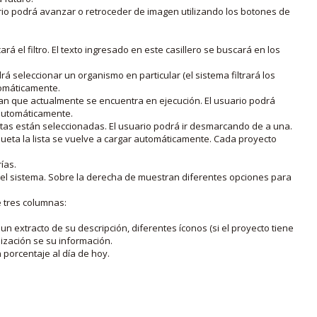
rio podrá avanzar o retroceder de imagen utilizando los botones de
rá el filtro. El texto ingresado en este casillero se buscará en los
drá seleccionar un organismo en particular (el sistema filtrará los
utomáticamente.
lan que actualmente se encuentra en ejecución. El usuario podrá
o automáticamente.
uetas están seleccionadas. El usuario podrá ir desmarcando de a una.
iqueta la lista se vuelve a cargar automáticamente. Cada proyecto
ías.
en el sistema. Sobre la derecha de muestran diferentes opciones para
e tres columnas:
n extracto de su descripción, diferentes íconos (si el proyecto tiene
lización se su información.
porcentaje al día de hoy.