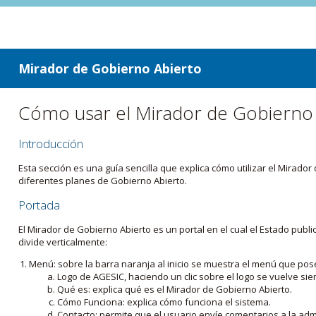
ir a contenido
ir al menú
Mirador de Gobierno Abierto
Cómo usar el Mirador de Gobierno
Introducción
Esta sección es una guía sencilla que explica cómo utilizar el Mirad
diferentes planes de Gobierno Abierto.
Portada
El Mirador de Gobierno Abierto es un portal en el cual el Estado pub
divide verticalmente:
Menú: sobre la barra naranja al inicio se muestra el menú que pos
Logo de AGESIC, haciendo un clic sobre el logo se vuelve sie
Qué es: explica qué es el Mirador de Gobierno Abierto.
Cómo Funciona: explica cómo funciona el sistema.
Contacto: permite que el usuario envíe comentarios a la admi