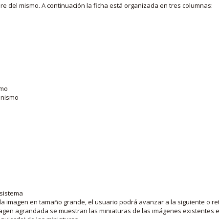
bre del mismo. A continuación la ficha está organizada en tres columnas:
smo
ganismo
 sistema
la imagen en tamaño grande, el usuario podrá avanzar a la siguiente o ret
agen agrandada se muestran las miniaturas de las imágenes existentes en