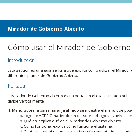
ir a contenido
ir al menú
Mirador de Gobierno Abierto
Cómo usar el Mirador de Gobierno
Introducción
Esta sección es una guía sencilla que explica cómo utilizar el Mirad
diferentes planes de Gobierno Abierto.
Portada
El Mirador de Gobierno Abierto es un portal en el cual el Estado pub
divide verticalmente:
Menú: sobre la barra naranja al inicio se muestra el menú que pos
Logo de AGESIC, haciendo un clic sobre el logo se vuelve sie
Qué es: explica qué es el Mirador de Gobierno Abierto.
Cómo Funciona: explica cómo funciona el sistema.
Contacto: permite que el usuario envíe comentarios a la admi