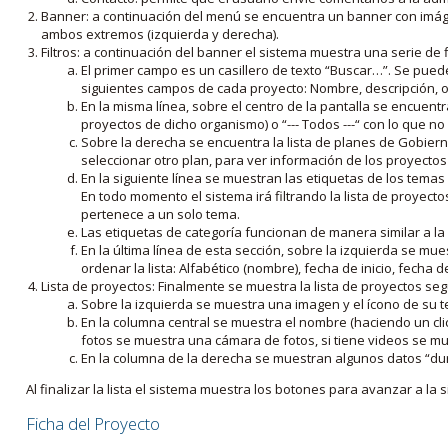
Banner: a continuación del menú se encuentra un banner con imáge
ambos extremos (izquierda y derecha).
Filtros: a continuación del banner el sistema muestra una serie de f
El primer campo es un casillero de texto “Buscar…”. Se puede i
siguientes campos de cada proyecto: Nombre, descripción, ob
En la misma línea, sobre el centro de la pantalla se encuentra
proyectos de dicho organismo) o “--- Todos ---“ con lo que no s
Sobre la derecha se encuentra la lista de planes de Gobiern
seleccionar otro plan, para ver información de los proyectos 
En la siguiente línea se muestran las etiquetas de los tema
En todo momento el sistema irá filtrando la lista de proyect
pertenece a un solo tema.
Las etiquetas de categoría funcionan de manera similar a la
En la última línea de esta sección, sobre la izquierda se mu
ordenar la lista: Alfabético (nombre), fecha de inicio, fecha 
Lista de proyectos: Finalmente se muestra la lista de proyectos se
Sobre la izquierda se muestra una imagen y el ícono de su 
En la columna central se muestra el nombre (haciendo un clic
fotos se muestra una cámara de fotos, si tiene videos se mue
En la columna de la derecha se muestran algunos datos “dur
Al finalizar la lista el sistema muestra los botones para avanzar a la s
Ficha del Proyecto