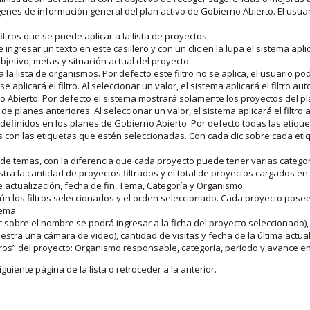
nes de información general del plan activo de Gobierno Abierto. El usua
iltros que se puede aplicar a la lista de proyectos:
ngresar un texto en este casillero y con un clic en la lupa el sistema aplica
jetivo, metas y situación actual del proyecto.
 la lista de organismos. Por defecto este filtro no se aplica, el usuario po
e aplicará el filtro. Al seleccionar un valor, el sistema aplicará el filtro a
o Abierto. Por defecto el sistema mostrará solamente los proyectos del p
de planes anteriores. Al seleccionar un valor, el sistema aplicará el filtr
s definidos en los planes de Gobierno Abierto. Por defecto todas las etiq
os con las etiquetas que estén seleccionadas. Con cada clic sobre cada et
 de temas, con la diferencia que cada proyecto puede tener varias categor
estra la cantidad de proyectos filtrados y el total de proyectos cargados 
de actualización, fecha de fin, Tema, Categoría y Organismo.
gún los filtros seleccionados y el orden seleccionado. Cada proyecto pose
tema.
 sobre el nombre se podrá ingresar a la ficha del proyecto seleccionado), u
stra una cámara de video), cantidad de visitas y fecha de la última actua
os” del proyecto: Organismo responsable, categoría, período y avance en 
iguiente página de la lista o retroceder a la anterior.