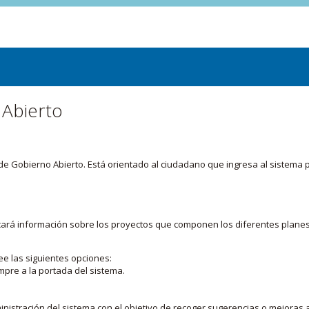
 Abierto
or de Gobierno Abierto. Está orientado al ciudadano que ingresa al siste
licará información sobre los proyectos que componen los diferentes plane
ee las siguientes opciones:
mpre a la portada del sistema.
nistración del sistema con el objetivo de recoger sugerencias o mejoras a