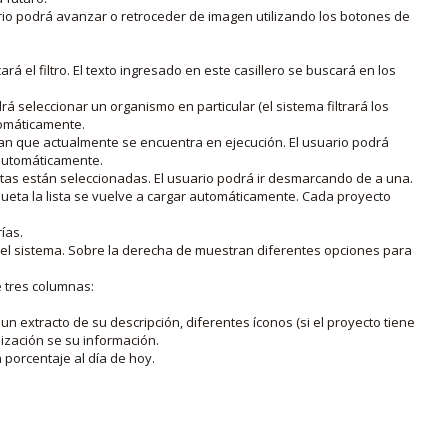
rio podrá avanzar o retroceder de imagen utilizando los botones de
rá el filtro. El texto ingresado en este casillero se buscará en los
drá seleccionar un organismo en particular (el sistema filtrará los
utomáticamente.
lan que actualmente se encuentra en ejecución. El usuario podrá
o automáticamente.
uetas están seleccionadas. El usuario podrá ir desmarcando de a una.
iqueta la lista se vuelve a cargar automáticamente. Cada proyecto
ías.
en el sistema. Sobre la derecha de muestran diferentes opciones para
e tres columnas:
n extracto de su descripción, diferentes íconos (si el proyecto tiene
lización se su información.
porcentaje al día de hoy.