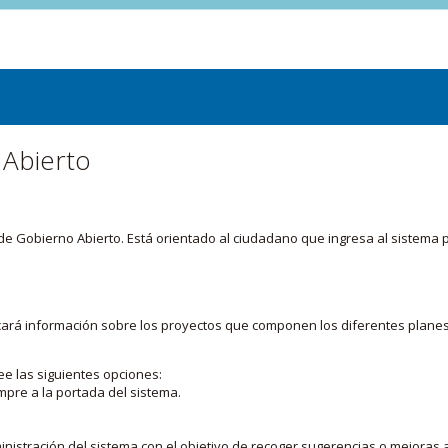
 Abierto
or de Gobierno Abierto. Está orientado al ciudadano que ingresa al siste
licará información sobre los proyectos que componen los diferentes plane
ee las siguientes opciones:
mpre a la portada del sistema.
nistración del sistema con el objetivo de recoger sugerencias o mejoras a