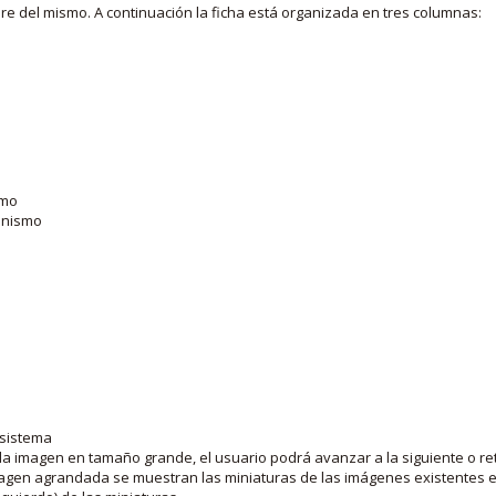
bre del mismo. A continuación la ficha está organizada en tres columnas:
smo
ganismo
 sistema
la imagen en tamaño grande, el usuario podrá avanzar a la siguiente o ret
agen agrandada se muestran las miniaturas de las imágenes existentes en