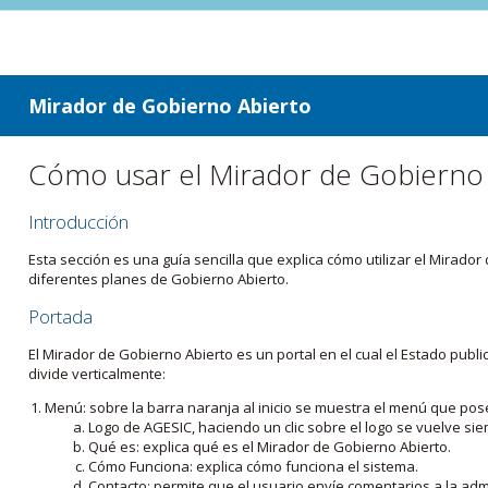
ir a contenido
ir al menú
Mirador de Gobierno Abierto
Cómo usar el Mirador de Gobierno
Introducción
Esta sección es una guía sencilla que explica cómo utilizar el Mirad
diferentes planes de Gobierno Abierto.
Portada
El Mirador de Gobierno Abierto es un portal en el cual el Estado pub
divide verticalmente:
Menú: sobre la barra naranja al inicio se muestra el menú que pos
Logo de AGESIC, haciendo un clic sobre el logo se vuelve sie
Qué es: explica qué es el Mirador de Gobierno Abierto.
Cómo Funciona: explica cómo funciona el sistema.
Contacto: permite que el usuario envíe comentarios a la admi