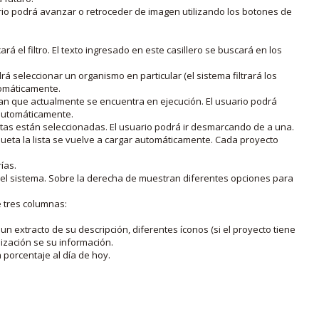
rio podrá avanzar o retroceder de imagen utilizando los botones de
rá el filtro. El texto ingresado en este casillero se buscará en los
drá seleccionar un organismo en particular (el sistema filtrará los
utomáticamente.
lan que actualmente se encuentra en ejecución. El usuario podrá
o automáticamente.
uetas están seleccionadas. El usuario podrá ir desmarcando de a una.
iqueta la lista se vuelve a cargar automáticamente. Cada proyecto
ías.
en el sistema. Sobre la derecha de muestran diferentes opciones para
e tres columnas:
n extracto de su descripción, diferentes íconos (si el proyecto tiene
lización se su información.
porcentaje al día de hoy.