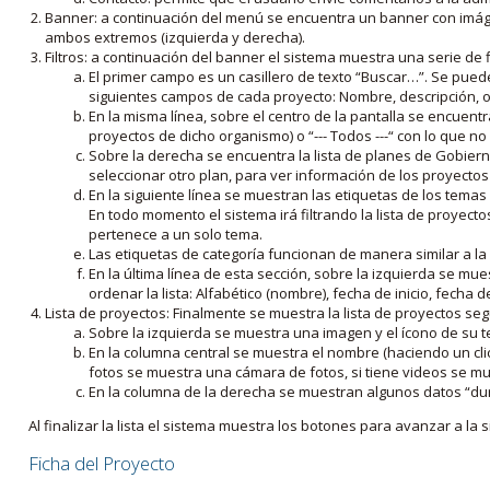
Banner: a continuación del menú se encuentra un banner con imáge
ambos extremos (izquierda y derecha).
Filtros: a continuación del banner el sistema muestra una serie de f
El primer campo es un casillero de texto “Buscar…”. Se puede i
siguientes campos de cada proyecto: Nombre, descripción, ob
En la misma línea, sobre el centro de la pantalla se encuentra
proyectos de dicho organismo) o “--- Todos ---“ con lo que no s
Sobre la derecha se encuentra la lista de planes de Gobiern
seleccionar otro plan, para ver información de los proyectos 
En la siguiente línea se muestran las etiquetas de los tema
En todo momento el sistema irá filtrando la lista de proyect
pertenece a un solo tema.
Las etiquetas de categoría funcionan de manera similar a la
En la última línea de esta sección, sobre la izquierda se mu
ordenar la lista: Alfabético (nombre), fecha de inicio, fecha 
Lista de proyectos: Finalmente se muestra la lista de proyectos se
Sobre la izquierda se muestra una imagen y el ícono de su 
En la columna central se muestra el nombre (haciendo un clic
fotos se muestra una cámara de fotos, si tiene videos se mue
En la columna de la derecha se muestran algunos datos “dur
Al finalizar la lista el sistema muestra los botones para avanzar a la s
Ficha del Proyecto