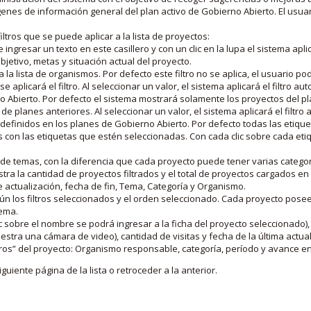
nes de información general del plan activo de Gobierno Abierto. El usua
iltros que se puede aplicar a la lista de proyectos:
ngresar un texto en este casillero y con un clic en la lupa el sistema aplica
jetivo, metas y situación actual del proyecto.
 la lista de organismos. Por defecto este filtro no se aplica, el usuario po
e aplicará el filtro. Al seleccionar un valor, el sistema aplicará el filtro a
o Abierto. Por defecto el sistema mostrará solamente los proyectos del p
de planes anteriores. Al seleccionar un valor, el sistema aplicará el filtr
s definidos en los planes de Gobierno Abierto. Por defecto todas las etiq
os con las etiquetas que estén seleccionadas. Con cada clic sobre cada et
 de temas, con la diferencia que cada proyecto puede tener varias categor
estra la cantidad de proyectos filtrados y el total de proyectos cargados 
de actualización, fecha de fin, Tema, Categoría y Organismo.
gún los filtros seleccionados y el orden seleccionado. Cada proyecto pose
tema.
 sobre el nombre se podrá ingresar a la ficha del proyecto seleccionado), u
stra una cámara de video), cantidad de visitas y fecha de la última actua
os” del proyecto: Organismo responsable, categoría, período y avance en 
iguiente página de la lista o retroceder a la anterior.