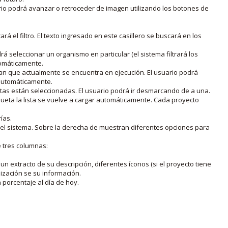
rio podrá avanzar o retroceder de imagen utilizando los botones de
rá el filtro. El texto ingresado en este casillero se buscará en los
drá seleccionar un organismo en particular (el sistema filtrará los
utomáticamente.
lan que actualmente se encuentra en ejecución. El usuario podrá
o automáticamente.
uetas están seleccionadas. El usuario podrá ir desmarcando de a una.
iqueta la lista se vuelve a cargar automáticamente. Cada proyecto
ías.
en el sistema. Sobre la derecha de muestran diferentes opciones para
e tres columnas:
n extracto de su descripción, diferentes íconos (si el proyecto tiene
lización se su información.
porcentaje al día de hoy.