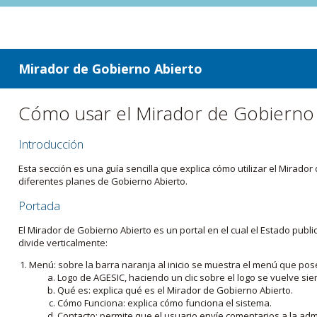
ir a contenido
ir al menú
Mirador de Gobierno Abierto
Cómo usar el Mirador de Gobierno
Introducción
Esta sección es una guía sencilla que explica cómo utilizar el Mirad
diferentes planes de Gobierno Abierto.
Portada
El Mirador de Gobierno Abierto es un portal en el cual el Estado pub
divide verticalmente:
Menú: sobre la barra naranja al inicio se muestra el menú que pos
Logo de AGESIC, haciendo un clic sobre el logo se vuelve sie
Qué es: explica qué es el Mirador de Gobierno Abierto.
Cómo Funciona: explica cómo funciona el sistema.
Contacto: permite que el usuario envíe comentarios a la admi