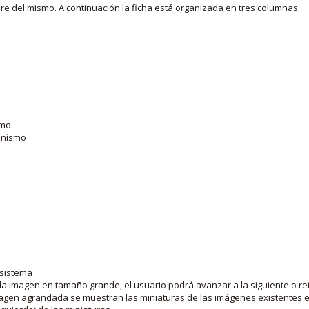
bre del mismo. A continuación la ficha está organizada en tres columnas:
smo
ganismo
 sistema
la imagen en tamaño grande, el usuario podrá avanzar a la siguiente o ret
agen agrandada se muestran las miniaturas de las imágenes existentes en