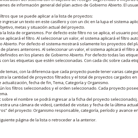
nes de información general del plan activo de Gobierno Abierto. El usua
iltros que se puede aplicar a la lista de proyectos:
ngresar un texto en este casillero y con un clic en la lupa el sistema aplica
jetivo, metas y situación actual del proyecto.
 la lista de organismos. Por defecto este filtro no se aplica, el usuario po
e aplicará el filtro. Al seleccionar un valor, el sistema aplicará el filtro a
o Abierto. Por defecto el sistema mostrará solamente los proyectos del p
de planes anteriores. Al seleccionar un valor, el sistema aplicará el filtr
s definidos en los planes de Gobierno Abierto. Por defecto todas las etiq
os con las etiquetas que estén seleccionadas. Con cada clic sobre cada et
 de temas, con la diferencia que cada proyecto puede tener varias categor
estra la cantidad de proyectos filtrados y el total de proyectos cargados 
de actualización, fecha de fin, Tema, Categoría y Organismo.
gún los filtros seleccionados y el orden seleccionado. Cada proyecto pose
tema.
 sobre el nombre se podrá ingresar a la ficha del proyecto seleccionado), u
stra una cámara de video), cantidad de visitas y fecha de la última actua
os” del proyecto: Organismo responsable, categoría, período y avance en 
iguiente página de la lista o retroceder a la anterior.