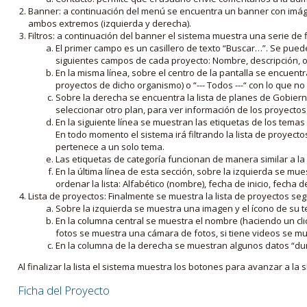
Banner: a continuación del menú se encuentra un banner con imáge
ambos extremos (izquierda y derecha).
Filtros: a continuación del banner el sistema muestra una serie de f
El primer campo es un casillero de texto “Buscar…”. Se puede i
siguientes campos de cada proyecto: Nombre, descripción, ob
En la misma línea, sobre el centro de la pantalla se encuentra
proyectos de dicho organismo) o “--- Todos ---“ con lo que no s
Sobre la derecha se encuentra la lista de planes de Gobiern
seleccionar otro plan, para ver información de los proyectos 
En la siguiente línea se muestran las etiquetas de los tema
En todo momento el sistema irá filtrando la lista de proyect
pertenece a un solo tema.
Las etiquetas de categoría funcionan de manera similar a la
En la última línea de esta sección, sobre la izquierda se mu
ordenar la lista: Alfabético (nombre), fecha de inicio, fecha 
Lista de proyectos: Finalmente se muestra la lista de proyectos se
Sobre la izquierda se muestra una imagen y el ícono de su 
En la columna central se muestra el nombre (haciendo un clic
fotos se muestra una cámara de fotos, si tiene videos se mue
En la columna de la derecha se muestran algunos datos “dur
Al finalizar la lista el sistema muestra los botones para avanzar a la s
Ficha del Proyecto