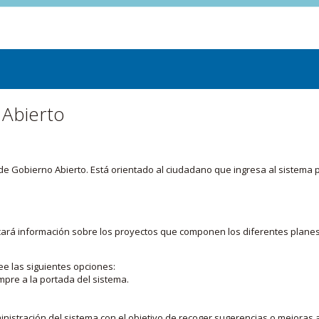
 Abierto
or de Gobierno Abierto. Está orientado al ciudadano que ingresa al siste
licará información sobre los proyectos que componen los diferentes plane
ee las siguientes opciones:
mpre a la portada del sistema.
nistración del sistema con el objetivo de recoger sugerencias o mejoras a