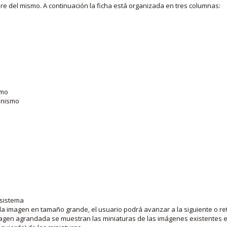
bre del mismo. A continuación la ficha está organizada en tres columnas:
smo
ganismo
 sistema
la imagen en tamaño grande, el usuario podrá avanzar a la siguiente o ret
agen agrandada se muestran las miniaturas de las imágenes existentes en