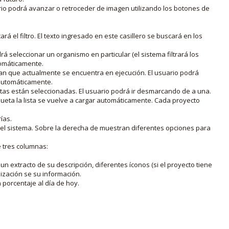
rio podrá avanzar o retroceder de imagen utilizando los botones de
rá el filtro. El texto ingresado en este casillero se buscará en los
drá seleccionar un organismo en particular (el sistema filtrará los
utomáticamente.
lan que actualmente se encuentra en ejecución. El usuario podrá
o automáticamente.
uetas están seleccionadas. El usuario podrá ir desmarcando de a una.
iqueta la lista se vuelve a cargar automáticamente. Cada proyecto
ías.
en el sistema. Sobre la derecha de muestran diferentes opciones para
e tres columnas:
n extracto de su descripción, diferentes íconos (si el proyecto tiene
lización se su información.
porcentaje al día de hoy.