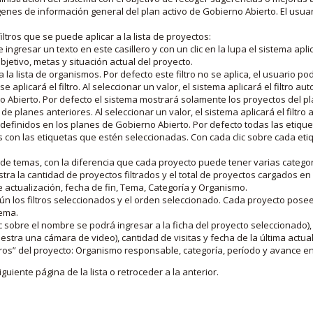
nes de información general del plan activo de Gobierno Abierto. El usua
iltros que se puede aplicar a la lista de proyectos:
ngresar un texto en este casillero y con un clic en la lupa el sistema aplica
jetivo, metas y situación actual del proyecto.
 la lista de organismos. Por defecto este filtro no se aplica, el usuario po
e aplicará el filtro. Al seleccionar un valor, el sistema aplicará el filtro a
o Abierto. Por defecto el sistema mostrará solamente los proyectos del p
de planes anteriores. Al seleccionar un valor, el sistema aplicará el filtr
s definidos en los planes de Gobierno Abierto. Por defecto todas las etiq
os con las etiquetas que estén seleccionadas. Con cada clic sobre cada et
 de temas, con la diferencia que cada proyecto puede tener varias categor
estra la cantidad de proyectos filtrados y el total de proyectos cargados 
de actualización, fecha de fin, Tema, Categoría y Organismo.
gún los filtros seleccionados y el orden seleccionado. Cada proyecto pose
tema.
 sobre el nombre se podrá ingresar a la ficha del proyecto seleccionado), u
stra una cámara de video), cantidad de visitas y fecha de la última actua
os” del proyecto: Organismo responsable, categoría, período y avance en 
iguiente página de la lista o retroceder a la anterior.