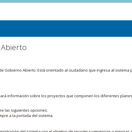
 Abierto
or de Gobierno Abierto. Está orientado al ciudadano que ingresa al siste
licará información sobre los proyectos que componen los diferentes plane
ee las siguientes opciones:
mpre a la portada del sistema.
nistración del sistema con el objetivo de recoger sugerencias o mejoras a