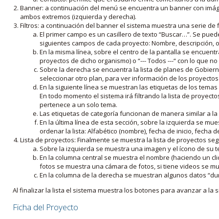
Banner: a continuación del menú se encuentra un banner con imáge
ambos extremos (izquierda y derecha).
Filtros: a continuación del banner el sistema muestra una serie de f
El primer campo es un casillero de texto “Buscar…”. Se puede i
siguientes campos de cada proyecto: Nombre, descripción, ob
En la misma línea, sobre el centro de la pantalla se encuentra
proyectos de dicho organismo) o “--- Todos ---“ con lo que no s
Sobre la derecha se encuentra la lista de planes de Gobiern
seleccionar otro plan, para ver información de los proyectos 
En la siguiente línea se muestran las etiquetas de los tema
En todo momento el sistema irá filtrando la lista de proyect
pertenece a un solo tema.
Las etiquetas de categoría funcionan de manera similar a la
En la última línea de esta sección, sobre la izquierda se mu
ordenar la lista: Alfabético (nombre), fecha de inicio, fecha 
Lista de proyectos: Finalmente se muestra la lista de proyectos se
Sobre la izquierda se muestra una imagen y el ícono de su 
En la columna central se muestra el nombre (haciendo un clic
fotos se muestra una cámara de fotos, si tiene videos se mue
En la columna de la derecha se muestran algunos datos “dur
Al finalizar la lista el sistema muestra los botones para avanzar a la s
Ficha del Proyecto