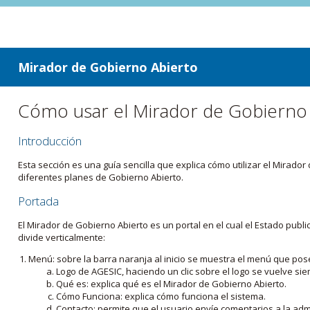
ir a contenido
ir al menú
Mirador de Gobierno Abierto
Cómo usar el Mirador de Gobierno
Introducción
Esta sección es una guía sencilla que explica cómo utilizar el Mirad
diferentes planes de Gobierno Abierto.
Portada
El Mirador de Gobierno Abierto es un portal en el cual el Estado pub
divide verticalmente:
Menú: sobre la barra naranja al inicio se muestra el menú que pos
Logo de AGESIC, haciendo un clic sobre el logo se vuelve sie
Qué es: explica qué es el Mirador de Gobierno Abierto.
Cómo Funciona: explica cómo funciona el sistema.
Contacto: permite que el usuario envíe comentarios a la admi