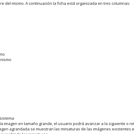
bre del mismo. A continuación la ficha está organizada en tres columnas:
smo
ganismo
 sistema
la imagen en tamaño grande, el usuario podrá avanzar a la siguiente o ret
agen agrandada se muestran las miniaturas de las imágenes existentes en