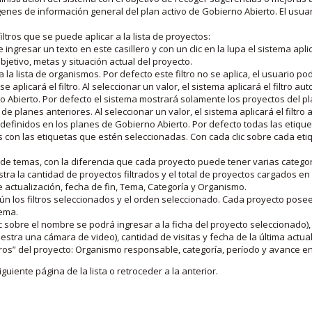
nes de información general del plan activo de Gobierno Abierto. El usua
iltros que se puede aplicar a la lista de proyectos:
ngresar un texto en este casillero y con un clic en la lupa el sistema aplica
jetivo, metas y situación actual del proyecto.
 la lista de organismos. Por defecto este filtro no se aplica, el usuario po
e aplicará el filtro. Al seleccionar un valor, el sistema aplicará el filtro a
o Abierto. Por defecto el sistema mostrará solamente los proyectos del p
de planes anteriores. Al seleccionar un valor, el sistema aplicará el filtr
s definidos en los planes de Gobierno Abierto. Por defecto todas las etiq
os con las etiquetas que estén seleccionadas. Con cada clic sobre cada et
 de temas, con la diferencia que cada proyecto puede tener varias categor
estra la cantidad de proyectos filtrados y el total de proyectos cargados 
de actualización, fecha de fin, Tema, Categoría y Organismo.
gún los filtros seleccionados y el orden seleccionado. Cada proyecto pose
tema.
 sobre el nombre se podrá ingresar a la ficha del proyecto seleccionado), u
stra una cámara de video), cantidad de visitas y fecha de la última actua
os” del proyecto: Organismo responsable, categoría, período y avance en 
iguiente página de la lista o retroceder a la anterior.