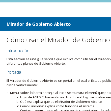
ir a contenido
ir al menú
Mirador de Gobierno Abierto
Cómo usar el Mirador de Gobierno
Introducción
Esta sección es una guía sencilla que explica cómo utilizar el Mirad
diferentes planes de Gobierno Abierto.
Portada
El Mirador de Gobierno Abierto es un portal en el cual el Estado pub
divide verticalmente:
Menú: sobre la barra naranja al inicio se muestra el menú que pos
Logo de AGESIC, haciendo un clic sobre el logo se vuelve sie
Qué es: explica qué es el Mirador de Gobierno Abierto.
Cómo Funciona: explica cómo funciona el sistema.
Contacto: permite que el usuario envíe comentarios a la admi