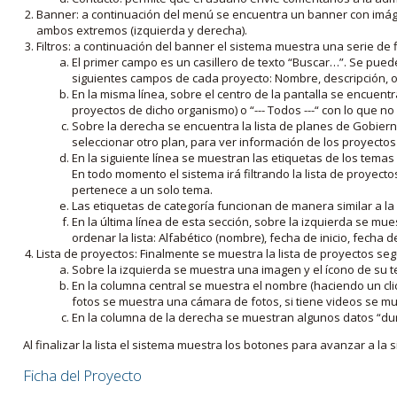
Banner: a continuación del menú se encuentra un banner con imáge
ambos extremos (izquierda y derecha).
Filtros: a continuación del banner el sistema muestra una serie de f
El primer campo es un casillero de texto “Buscar…”. Se puede i
siguientes campos de cada proyecto: Nombre, descripción, ob
En la misma línea, sobre el centro de la pantalla se encuentra
proyectos de dicho organismo) o “--- Todos ---“ con lo que no s
Sobre la derecha se encuentra la lista de planes de Gobiern
seleccionar otro plan, para ver información de los proyectos 
En la siguiente línea se muestran las etiquetas de los tema
En todo momento el sistema irá filtrando la lista de proyect
pertenece a un solo tema.
Las etiquetas de categoría funcionan de manera similar a la
En la última línea de esta sección, sobre la izquierda se mu
ordenar la lista: Alfabético (nombre), fecha de inicio, fecha 
Lista de proyectos: Finalmente se muestra la lista de proyectos se
Sobre la izquierda se muestra una imagen y el ícono de su 
En la columna central se muestra el nombre (haciendo un clic
fotos se muestra una cámara de fotos, si tiene videos se mue
En la columna de la derecha se muestran algunos datos “dur
Al finalizar la lista el sistema muestra los botones para avanzar a la s
Ficha del Proyecto