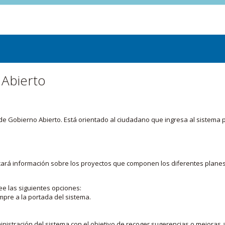
 Abierto
or de Gobierno Abierto. Está orientado al ciudadano que ingresa al siste
licará información sobre los proyectos que componen los diferentes plane
ee las siguientes opciones:
mpre a la portada del sistema.
nistración del sistema con el objetivo de recoger sugerencias o mejoras a