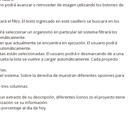
rio podrá avanzar o retroceder de imagen utilizando los botones de
rá el filtro. El texto ingresado en este casillero se buscará en los
drá seleccionar un organismo en particular (el sistema filtrará los
utomáticamente.
lan que actualmente se encuentra en ejecución. El usuario podrá
o automáticamente.
uetas están seleccionadas. El usuario podrá ir desmarcando de a una.
iqueta la lista se vuelve a cargar automáticamente. Cada proyecto
ías.
en el sistema. Sobre la derecha de muestran diferentes opciones para
e tres columnas:
n extracto de su descripción, diferentes íconos (si el proyecto tiene
lización se su información.
porcentaje al día de hoy.