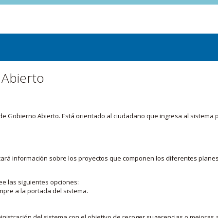
 Abierto
or de Gobierno Abierto. Está orientado al ciudadano que ingresa al siste
licará información sobre los proyectos que componen los diferentes plane
ee las siguientes opciones:
mpre a la portada del sistema.
nistración del sistema con el objetivo de recoger sugerencias o mejoras a