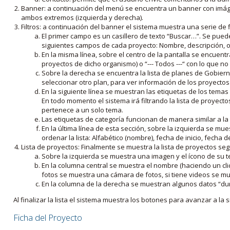
Banner: a continuación del menú se encuentra un banner con imáge
ambos extremos (izquierda y derecha).
Filtros: a continuación del banner el sistema muestra una serie de f
El primer campo es un casillero de texto “Buscar…”. Se puede i
siguientes campos de cada proyecto: Nombre, descripción, ob
En la misma línea, sobre el centro de la pantalla se encuentra
proyectos de dicho organismo) o “--- Todos ---“ con lo que no s
Sobre la derecha se encuentra la lista de planes de Gobiern
seleccionar otro plan, para ver información de los proyectos 
En la siguiente línea se muestran las etiquetas de los tema
En todo momento el sistema irá filtrando la lista de proyect
pertenece a un solo tema.
Las etiquetas de categoría funcionan de manera similar a la
En la última línea de esta sección, sobre la izquierda se mu
ordenar la lista: Alfabético (nombre), fecha de inicio, fecha 
Lista de proyectos: Finalmente se muestra la lista de proyectos se
Sobre la izquierda se muestra una imagen y el ícono de su 
En la columna central se muestra el nombre (haciendo un clic
fotos se muestra una cámara de fotos, si tiene videos se mue
En la columna de la derecha se muestran algunos datos “dur
Al finalizar la lista el sistema muestra los botones para avanzar a la s
Ficha del Proyecto