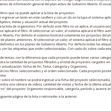
nes de información general del plan activo de Gobierno Abierto. El usua
iltros que se puede aplicar a la lista de proyectos:
ngresar un texto en este casillero y con un clic en la lupa el sistema aplica
jetivo, metas y situación actual del proyecto.
 la lista de organismos. Por defecto este filtro no se aplica, el usuario po
e aplicará el filtro. Al seleccionar un valor, el sistema aplicará el filtro a
o Abierto. Por defecto el sistema mostrará solamente los proyectos del p
de planes anteriores. Al seleccionar un valor, el sistema aplicará el filtr
s definidos en los planes de Gobierno Abierto. Por defecto todas las etiq
os con las etiquetas que estén seleccionadas. Con cada clic sobre cada et
 de temas, con la diferencia que cada proyecto puede tener varias categor
estra la cantidad de proyectos filtrados y el total de proyectos cargados 
de actualización, fecha de fin, Tema, Categoría y Organismo.
gún los filtros seleccionados y el orden seleccionado. Cada proyecto pose
tema.
 sobre el nombre se podrá ingresar a la ficha del proyecto seleccionado), u
stra una cámara de video), cantidad de visitas y fecha de la última actua
os” del proyecto: Organismo responsable, categoría, período y avance en 
iguiente página de la lista o retroceder a la anterior.