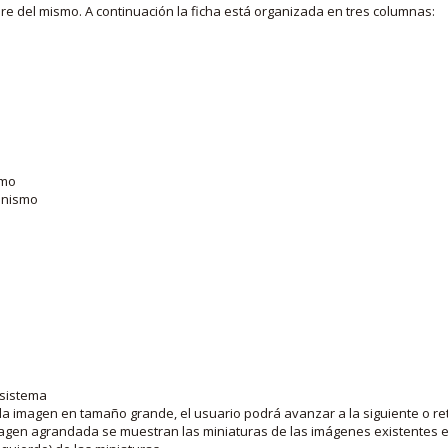
bre del mismo. A continuación la ficha está organizada en tres columnas:
smo
ganismo
 sistema
la imagen en tamaño grande, el usuario podrá avanzar a la siguiente o ret
agen agrandada se muestran las miniaturas de las imágenes existentes en