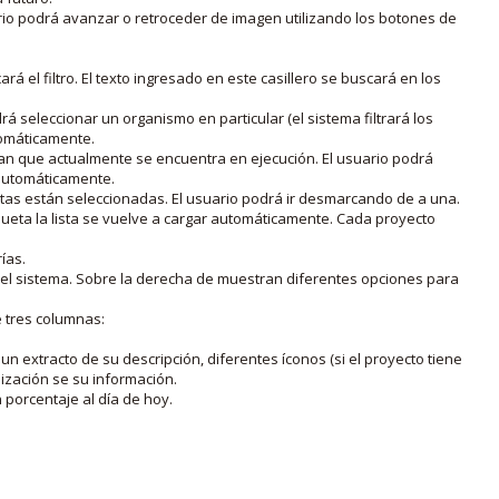
rio podrá avanzar o retroceder de imagen utilizando los botones de
rá el filtro. El texto ingresado en este casillero se buscará en los
drá seleccionar un organismo en particular (el sistema filtrará los
utomáticamente.
lan que actualmente se encuentra en ejecución. El usuario podrá
o automáticamente.
uetas están seleccionadas. El usuario podrá ir desmarcando de a una.
iqueta la lista se vuelve a cargar automáticamente. Cada proyecto
ías.
en el sistema. Sobre la derecha de muestran diferentes opciones para
e tres columnas:
n extracto de su descripción, diferentes íconos (si el proyecto tiene
lización se su información.
porcentaje al día de hoy.