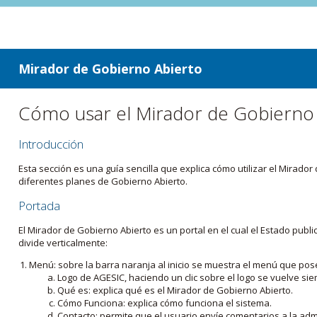
ir a contenido
ir al menú
Mirador de Gobierno Abierto
Cómo usar el Mirador de Gobierno
Introducción
Esta sección es una guía sencilla que explica cómo utilizar el Mirad
diferentes planes de Gobierno Abierto.
Portada
El Mirador de Gobierno Abierto es un portal en el cual el Estado pub
divide verticalmente:
Menú: sobre la barra naranja al inicio se muestra el menú que pos
Logo de AGESIC, haciendo un clic sobre el logo se vuelve sie
Qué es: explica qué es el Mirador de Gobierno Abierto.
Cómo Funciona: explica cómo funciona el sistema.
Contacto: permite que el usuario envíe comentarios a la admi