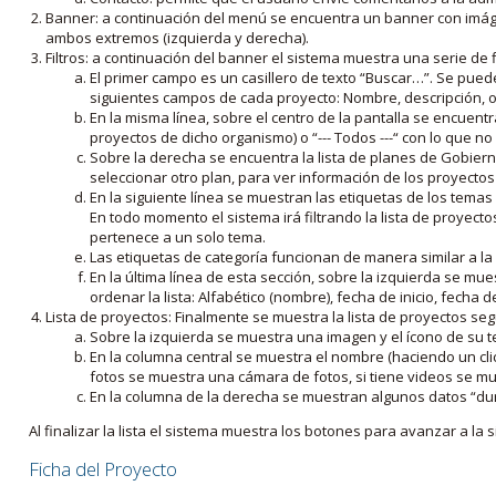
Banner: a continuación del menú se encuentra un banner con imáge
ambos extremos (izquierda y derecha).
Filtros: a continuación del banner el sistema muestra una serie de f
El primer campo es un casillero de texto “Buscar…”. Se puede i
siguientes campos de cada proyecto: Nombre, descripción, ob
En la misma línea, sobre el centro de la pantalla se encuentra
proyectos de dicho organismo) o “--- Todos ---“ con lo que no s
Sobre la derecha se encuentra la lista de planes de Gobiern
seleccionar otro plan, para ver información de los proyectos 
En la siguiente línea se muestran las etiquetas de los tema
En todo momento el sistema irá filtrando la lista de proyect
pertenece a un solo tema.
Las etiquetas de categoría funcionan de manera similar a la
En la última línea de esta sección, sobre la izquierda se mu
ordenar la lista: Alfabético (nombre), fecha de inicio, fecha 
Lista de proyectos: Finalmente se muestra la lista de proyectos se
Sobre la izquierda se muestra una imagen y el ícono de su 
En la columna central se muestra el nombre (haciendo un clic
fotos se muestra una cámara de fotos, si tiene videos se mue
En la columna de la derecha se muestran algunos datos “dur
Al finalizar la lista el sistema muestra los botones para avanzar a la s
Ficha del Proyecto