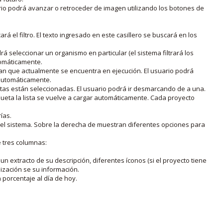
rio podrá avanzar o retroceder de imagen utilizando los botones de
rá el filtro. El texto ingresado en este casillero se buscará en los
drá seleccionar un organismo en particular (el sistema filtrará los
utomáticamente.
lan que actualmente se encuentra en ejecución. El usuario podrá
o automáticamente.
uetas están seleccionadas. El usuario podrá ir desmarcando de a una.
iqueta la lista se vuelve a cargar automáticamente. Cada proyecto
ías.
en el sistema. Sobre la derecha de muestran diferentes opciones para
e tres columnas:
n extracto de su descripción, diferentes íconos (si el proyecto tiene
lización se su información.
porcentaje al día de hoy.