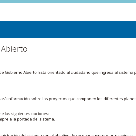
 Abierto
or de Gobierno Abierto. Está orientado al ciudadano que ingresa al siste
licará información sobre los proyectos que componen los diferentes plane
ee las siguientes opciones:
mpre a la portada del sistema.
nistración del sistema con el objetivo de recoger sugerencias o mejoras a