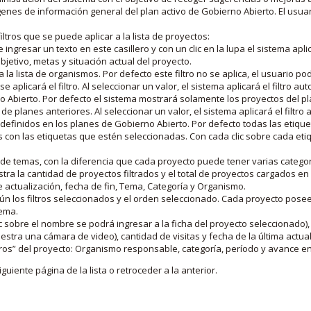
nes de información general del plan activo de Gobierno Abierto. El usua
iltros que se puede aplicar a la lista de proyectos:
ngresar un texto en este casillero y con un clic en la lupa el sistema aplica
jetivo, metas y situación actual del proyecto.
 la lista de organismos. Por defecto este filtro no se aplica, el usuario po
e aplicará el filtro. Al seleccionar un valor, el sistema aplicará el filtro a
o Abierto. Por defecto el sistema mostrará solamente los proyectos del p
de planes anteriores. Al seleccionar un valor, el sistema aplicará el filtr
s definidos en los planes de Gobierno Abierto. Por defecto todas las etiq
os con las etiquetas que estén seleccionadas. Con cada clic sobre cada et
 de temas, con la diferencia que cada proyecto puede tener varias categor
estra la cantidad de proyectos filtrados y el total de proyectos cargados 
de actualización, fecha de fin, Tema, Categoría y Organismo.
gún los filtros seleccionados y el orden seleccionado. Cada proyecto pose
tema.
 sobre el nombre se podrá ingresar a la ficha del proyecto seleccionado), u
stra una cámara de video), cantidad de visitas y fecha de la última actua
os” del proyecto: Organismo responsable, categoría, período y avance en 
iguiente página de la lista o retroceder a la anterior.