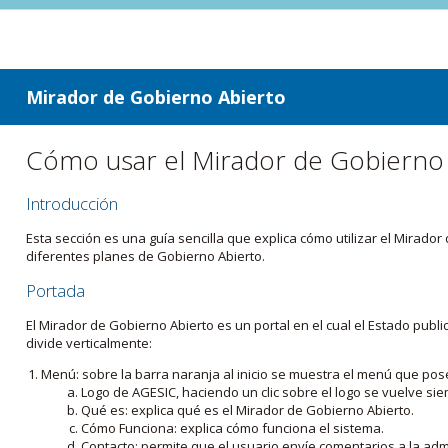
ir a contenido
ir al menú
Mirador de Gobierno Abierto
Cómo usar el Mirador de Gobierno
Introducción
Esta sección es una guía sencilla que explica cómo utilizar el Mirad
diferentes planes de Gobierno Abierto.
Portada
El Mirador de Gobierno Abierto es un portal en el cual el Estado pub
divide verticalmente:
Menú: sobre la barra naranja al inicio se muestra el menú que pos
Logo de AGESIC, haciendo un clic sobre el logo se vuelve sie
Qué es: explica qué es el Mirador de Gobierno Abierto.
Cómo Funciona: explica cómo funciona el sistema.
Contacto: permite que el usuario envíe comentarios a la admi