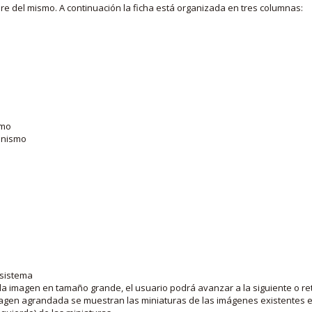
bre del mismo. A continuación la ficha está organizada en tres columnas:
smo
ganismo
 sistema
la imagen en tamaño grande, el usuario podrá avanzar a la siguiente o ret
agen agrandada se muestran las miniaturas de las imágenes existentes en