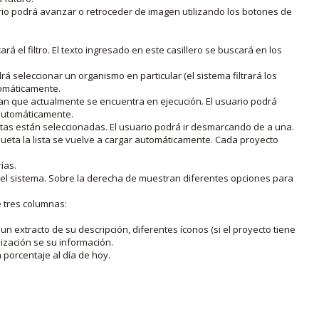
rio podrá avanzar o retroceder de imagen utilizando los botones de
rá el filtro. El texto ingresado en este casillero se buscará en los
drá seleccionar un organismo en particular (el sistema filtrará los
utomáticamente.
lan que actualmente se encuentra en ejecución. El usuario podrá
o automáticamente.
uetas están seleccionadas. El usuario podrá ir desmarcando de a una.
iqueta la lista se vuelve a cargar automáticamente. Cada proyecto
ías.
en el sistema. Sobre la derecha de muestran diferentes opciones para
e tres columnas:
n extracto de su descripción, diferentes íconos (si el proyecto tiene
lización se su información.
porcentaje al día de hoy.