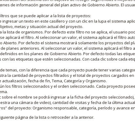
nes de información general del plan activo de Gobierno Abierto. El usua
iltros que se puede aplicar a la lista de proyectos:
ngresar un texto en este casillero y con un clic en la lupa el sistema aplica
jetivo, metas y situación actual del proyecto.
 la lista de organismos. Por defecto este filtro no se aplica, el usuario po
e aplicará el filtro. Al seleccionar un valor, el sistema aplicará el filtro a
o Abierto. Por defecto el sistema mostrará solamente los proyectos del p
de planes anteriores. Al seleccionar un valor, el sistema aplicará el filtr
s definidos en los planes de Gobierno Abierto. Por defecto todas las etiq
os con las etiquetas que estén seleccionadas. Con cada clic sobre cada et
 de temas, con la diferencia que cada proyecto puede tener varias categor
estra la cantidad de proyectos filtrados y el total de proyectos cargados 
de actualización, fecha de fin, Tema, Categoría y Organismo.
gún los filtros seleccionados y el orden seleccionado. Cada proyecto pose
tema.
 sobre el nombre se podrá ingresar a la ficha del proyecto seleccionado), u
stra una cámara de video), cantidad de visitas y fecha de la última actua
os” del proyecto: Organismo responsable, categoría, período y avance en 
iguiente página de la lista o retroceder a la anterior.