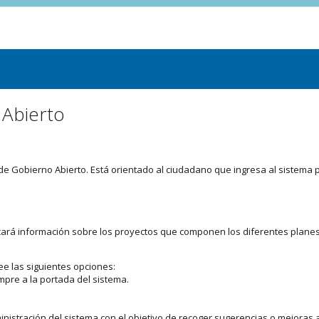
 Abierto
or de Gobierno Abierto. Está orientado al ciudadano que ingresa al siste
licará información sobre los proyectos que componen los diferentes plane
ee las siguientes opciones:
mpre a la portada del sistema.
nistración del sistema con el objetivo de recoger sugerencias o mejoras a