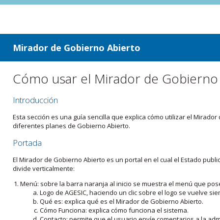
ir a contenido
ir al menú
Mirador de Gobierno Abierto
Cómo usar el Mirador de Gobierno
Introducción
Esta sección es una guía sencilla que explica cómo utilizar el Mirad
diferentes planes de Gobierno Abierto.
Portada
El Mirador de Gobierno Abierto es un portal en el cual el Estado pub
divide verticalmente:
Menú: sobre la barra naranja al inicio se muestra el menú que pos
Logo de AGESIC, haciendo un clic sobre el logo se vuelve sie
Qué es: explica qué es el Mirador de Gobierno Abierto.
Cómo Funciona: explica cómo funciona el sistema.
Contacto: permite que el usuario envíe comentarios a la admi