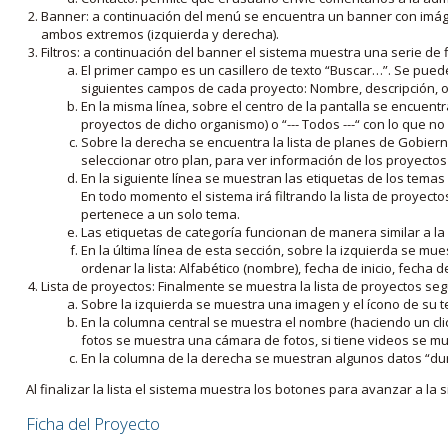
Banner: a continuación del menú se encuentra un banner con imáge
ambos extremos (izquierda y derecha).
Filtros: a continuación del banner el sistema muestra una serie de f
El primer campo es un casillero de texto “Buscar…”. Se puede i
siguientes campos de cada proyecto: Nombre, descripción, ob
En la misma línea, sobre el centro de la pantalla se encuentra
proyectos de dicho organismo) o “--- Todos ---“ con lo que no s
Sobre la derecha se encuentra la lista de planes de Gobiern
seleccionar otro plan, para ver información de los proyectos 
En la siguiente línea se muestran las etiquetas de los tema
En todo momento el sistema irá filtrando la lista de proyect
pertenece a un solo tema.
Las etiquetas de categoría funcionan de manera similar a la
En la última línea de esta sección, sobre la izquierda se mu
ordenar la lista: Alfabético (nombre), fecha de inicio, fecha 
Lista de proyectos: Finalmente se muestra la lista de proyectos se
Sobre la izquierda se muestra una imagen y el ícono de su 
En la columna central se muestra el nombre (haciendo un clic
fotos se muestra una cámara de fotos, si tiene videos se mue
En la columna de la derecha se muestran algunos datos “dur
Al finalizar la lista el sistema muestra los botones para avanzar a la s
Ficha del Proyecto