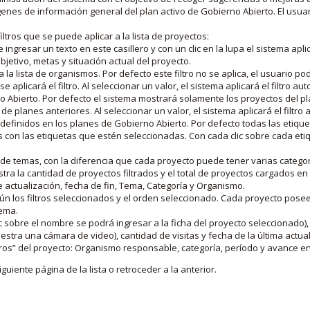
nes de información general del plan activo de Gobierno Abierto. El usua
iltros que se puede aplicar a la lista de proyectos:
ngresar un texto en este casillero y con un clic en la lupa el sistema aplica
jetivo, metas y situación actual del proyecto.
 la lista de organismos. Por defecto este filtro no se aplica, el usuario po
e aplicará el filtro. Al seleccionar un valor, el sistema aplicará el filtro a
o Abierto. Por defecto el sistema mostrará solamente los proyectos del p
de planes anteriores. Al seleccionar un valor, el sistema aplicará el filtr
s definidos en los planes de Gobierno Abierto. Por defecto todas las etiq
os con las etiquetas que estén seleccionadas. Con cada clic sobre cada et
 de temas, con la diferencia que cada proyecto puede tener varias categor
estra la cantidad de proyectos filtrados y el total de proyectos cargados 
de actualización, fecha de fin, Tema, Categoría y Organismo.
gún los filtros seleccionados y el orden seleccionado. Cada proyecto pose
tema.
 sobre el nombre se podrá ingresar a la ficha del proyecto seleccionado), u
stra una cámara de video), cantidad de visitas y fecha de la última actua
os” del proyecto: Organismo responsable, categoría, período y avance en 
iguiente página de la lista o retroceder a la anterior.