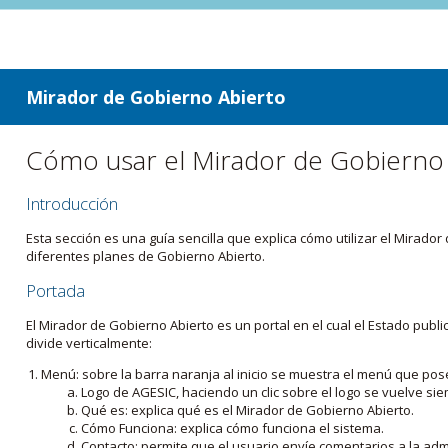
ir a contenido
ir al menú
Mirador de Gobierno Abierto
Cómo usar el Mirador de Gobierno
Introducción
Esta sección es una guía sencilla que explica cómo utilizar el Mirad
diferentes planes de Gobierno Abierto.
Portada
El Mirador de Gobierno Abierto es un portal en el cual el Estado pub
divide verticalmente:
Menú: sobre la barra naranja al inicio se muestra el menú que pos
Logo de AGESIC, haciendo un clic sobre el logo se vuelve sie
Qué es: explica qué es el Mirador de Gobierno Abierto.
Cómo Funciona: explica cómo funciona el sistema.
Contacto: permite que el usuario envíe comentarios a la admi