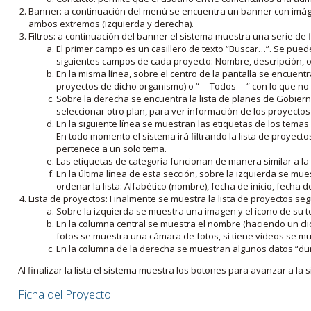
Banner: a continuación del menú se encuentra un banner con imáge
ambos extremos (izquierda y derecha).
Filtros: a continuación del banner el sistema muestra una serie de f
El primer campo es un casillero de texto “Buscar…”. Se puede i
siguientes campos de cada proyecto: Nombre, descripción, ob
En la misma línea, sobre el centro de la pantalla se encuentra
proyectos de dicho organismo) o “--- Todos ---“ con lo que no s
Sobre la derecha se encuentra la lista de planes de Gobiern
seleccionar otro plan, para ver información de los proyectos 
En la siguiente línea se muestran las etiquetas de los tema
En todo momento el sistema irá filtrando la lista de proyect
pertenece a un solo tema.
Las etiquetas de categoría funcionan de manera similar a la
En la última línea de esta sección, sobre la izquierda se mu
ordenar la lista: Alfabético (nombre), fecha de inicio, fecha 
Lista de proyectos: Finalmente se muestra la lista de proyectos se
Sobre la izquierda se muestra una imagen y el ícono de su 
En la columna central se muestra el nombre (haciendo un clic
fotos se muestra una cámara de fotos, si tiene videos se mue
En la columna de la derecha se muestran algunos datos “dur
Al finalizar la lista el sistema muestra los botones para avanzar a la s
Ficha del Proyecto