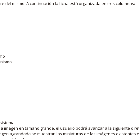
bre del mismo. A continuación la ficha está organizada en tres columnas:
smo
ganismo
 sistema
la imagen en tamaño grande, el usuario podrá avanzar a la siguiente o ret
agen agrandada se muestran las miniaturas de las imágenes existentes en