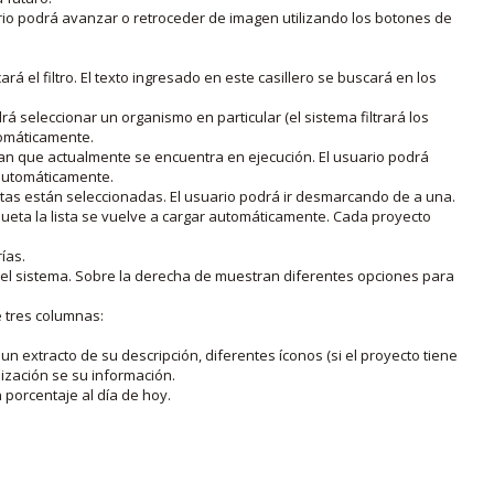
rio podrá avanzar o retroceder de imagen utilizando los botones de
rá el filtro. El texto ingresado en este casillero se buscará en los
drá seleccionar un organismo en particular (el sistema filtrará los
utomáticamente.
lan que actualmente se encuentra en ejecución. El usuario podrá
o automáticamente.
uetas están seleccionadas. El usuario podrá ir desmarcando de a una.
iqueta la lista se vuelve a cargar automáticamente. Cada proyecto
ías.
en el sistema. Sobre la derecha de muestran diferentes opciones para
e tres columnas:
n extracto de su descripción, diferentes íconos (si el proyecto tiene
lización se su información.
porcentaje al día de hoy.