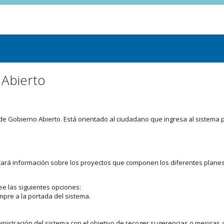
 Abierto
or de Gobierno Abierto. Está orientado al ciudadano que ingresa al siste
licará información sobre los proyectos que componen los diferentes plane
ee las siguientes opciones:
mpre a la portada del sistema.
nistración del sistema con el objetivo de recoger sugerencias o mejoras a