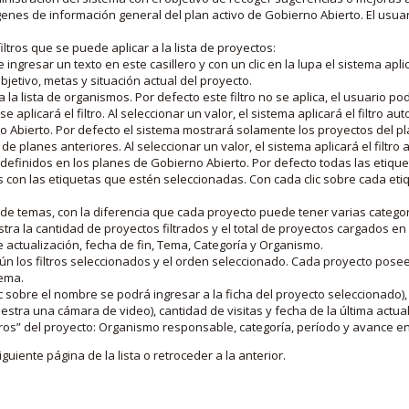
nes de información general del plan activo de Gobierno Abierto. El usua
iltros que se puede aplicar a la lista de proyectos:
ngresar un texto en este casillero y con un clic en la lupa el sistema aplica
jetivo, metas y situación actual del proyecto.
 la lista de organismos. Por defecto este filtro no se aplica, el usuario po
e aplicará el filtro. Al seleccionar un valor, el sistema aplicará el filtro a
o Abierto. Por defecto el sistema mostrará solamente los proyectos del p
de planes anteriores. Al seleccionar un valor, el sistema aplicará el filtr
s definidos en los planes de Gobierno Abierto. Por defecto todas las etiq
os con las etiquetas que estén seleccionadas. Con cada clic sobre cada et
 de temas, con la diferencia que cada proyecto puede tener varias categor
estra la cantidad de proyectos filtrados y el total de proyectos cargados 
de actualización, fecha de fin, Tema, Categoría y Organismo.
gún los filtros seleccionados y el orden seleccionado. Cada proyecto pose
tema.
 sobre el nombre se podrá ingresar a la ficha del proyecto seleccionado), u
stra una cámara de video), cantidad de visitas y fecha de la última actua
os” del proyecto: Organismo responsable, categoría, período y avance en 
iguiente página de la lista o retroceder a la anterior.