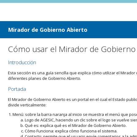
ir a contenido
ir al menú
Mirador de Gobierno Abierto
Cómo usar el Mirador de Gobierno
Introducción
Esta sección es una guía sencilla que explica cómo utilizar el Mirad
diferentes planes de Gobierno Abierto.
Portada
El Mirador de Gobierno Abierto es un portal en el cual el Estado pub
divide verticalmente:
Menú: sobre la barra naranja al inicio se muestra el menú que pos
Logo de AGESIC, haciendo un clic sobre el logo se vuelve sie
Qué es: explica qué es el Mirador de Gobierno Abierto.
Cómo Funciona: explica cómo funciona el sistema.
Contacto: permite que el usuario envíe comentarios a la admi