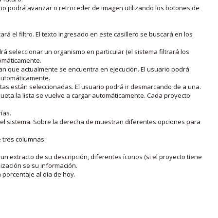
rio podrá avanzar o retroceder de imagen utilizando los botones de
rá el filtro. El texto ingresado en este casillero se buscará en los
drá seleccionar un organismo en particular (el sistema filtrará los
utomáticamente.
lan que actualmente se encuentra en ejecución. El usuario podrá
o automáticamente.
uetas están seleccionadas. El usuario podrá ir desmarcando de a una.
iqueta la lista se vuelve a cargar automáticamente. Cada proyecto
ías.
en el sistema. Sobre la derecha de muestran diferentes opciones para
e tres columnas:
n extracto de su descripción, diferentes íconos (si el proyecto tiene
lización se su información.
porcentaje al día de hoy.