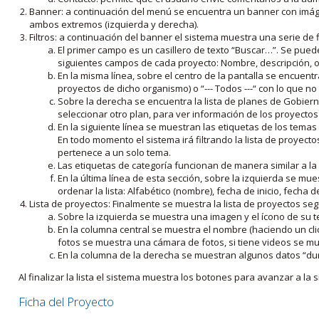
Banner: a continuación del menú se encuentra un banner con imáge
ambos extremos (izquierda y derecha).
Filtros: a continuación del banner el sistema muestra una serie de f
El primer campo es un casillero de texto “Buscar…”. Se puede i
siguientes campos de cada proyecto: Nombre, descripción, ob
En la misma línea, sobre el centro de la pantalla se encuentra
proyectos de dicho organismo) o “--- Todos ---“ con lo que no s
Sobre la derecha se encuentra la lista de planes de Gobiern
seleccionar otro plan, para ver información de los proyectos 
En la siguiente línea se muestran las etiquetas de los tema
En todo momento el sistema irá filtrando la lista de proyect
pertenece a un solo tema.
Las etiquetas de categoría funcionan de manera similar a la
En la última línea de esta sección, sobre la izquierda se mu
ordenar la lista: Alfabético (nombre), fecha de inicio, fecha 
Lista de proyectos: Finalmente se muestra la lista de proyectos se
Sobre la izquierda se muestra una imagen y el ícono de su 
En la columna central se muestra el nombre (haciendo un clic
fotos se muestra una cámara de fotos, si tiene videos se mue
En la columna de la derecha se muestran algunos datos “dur
Al finalizar la lista el sistema muestra los botones para avanzar a la s
Ficha del Proyecto