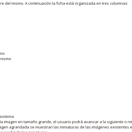
bre del mismo. A continuación la ficha está organizada en tres columnas:
smo
ganismo
 sistema
la imagen en tamaño grande, el usuario podrá avanzar a la siguiente o ret
agen agrandada se muestran las miniaturas de las imágenes existentes en