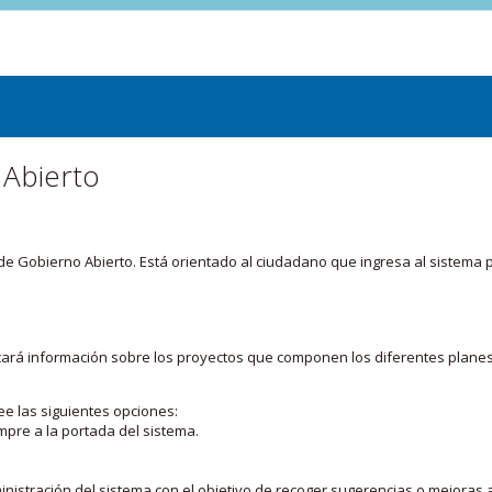
 Abierto
or de Gobierno Abierto. Está orientado al ciudadano que ingresa al siste
licará información sobre los proyectos que componen los diferentes plane
ee las siguientes opciones:
mpre a la portada del sistema.
nistración del sistema con el objetivo de recoger sugerencias o mejoras a