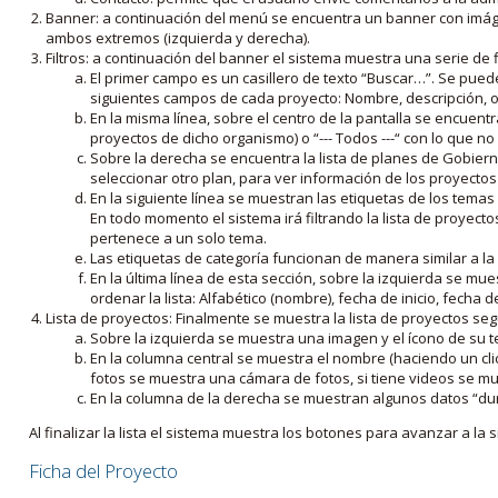
Banner: a continuación del menú se encuentra un banner con imáge
ambos extremos (izquierda y derecha).
Filtros: a continuación del banner el sistema muestra una serie de f
El primer campo es un casillero de texto “Buscar…”. Se puede i
siguientes campos de cada proyecto: Nombre, descripción, ob
En la misma línea, sobre el centro de la pantalla se encuentra
proyectos de dicho organismo) o “--- Todos ---“ con lo que no s
Sobre la derecha se encuentra la lista de planes de Gobiern
seleccionar otro plan, para ver información de los proyectos 
En la siguiente línea se muestran las etiquetas de los tema
En todo momento el sistema irá filtrando la lista de proyect
pertenece a un solo tema.
Las etiquetas de categoría funcionan de manera similar a la
En la última línea de esta sección, sobre la izquierda se mu
ordenar la lista: Alfabético (nombre), fecha de inicio, fecha 
Lista de proyectos: Finalmente se muestra la lista de proyectos se
Sobre la izquierda se muestra una imagen y el ícono de su 
En la columna central se muestra el nombre (haciendo un clic
fotos se muestra una cámara de fotos, si tiene videos se mue
En la columna de la derecha se muestran algunos datos “dur
Al finalizar la lista el sistema muestra los botones para avanzar a la s
Ficha del Proyecto