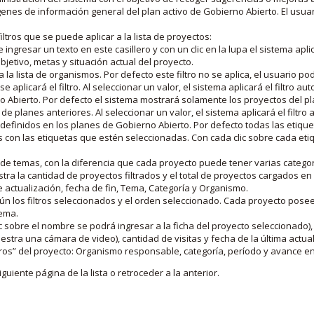
nes de información general del plan activo de Gobierno Abierto. El usua
iltros que se puede aplicar a la lista de proyectos:
ngresar un texto en este casillero y con un clic en la lupa el sistema aplica
jetivo, metas y situación actual del proyecto.
 la lista de organismos. Por defecto este filtro no se aplica, el usuario po
e aplicará el filtro. Al seleccionar un valor, el sistema aplicará el filtro a
o Abierto. Por defecto el sistema mostrará solamente los proyectos del p
de planes anteriores. Al seleccionar un valor, el sistema aplicará el filtr
s definidos en los planes de Gobierno Abierto. Por defecto todas las etiq
os con las etiquetas que estén seleccionadas. Con cada clic sobre cada et
 de temas, con la diferencia que cada proyecto puede tener varias categor
estra la cantidad de proyectos filtrados y el total de proyectos cargados 
de actualización, fecha de fin, Tema, Categoría y Organismo.
gún los filtros seleccionados y el orden seleccionado. Cada proyecto pose
tema.
 sobre el nombre se podrá ingresar a la ficha del proyecto seleccionado), u
stra una cámara de video), cantidad de visitas y fecha de la última actua
os” del proyecto: Organismo responsable, categoría, período y avance en 
iguiente página de la lista o retroceder a la anterior.