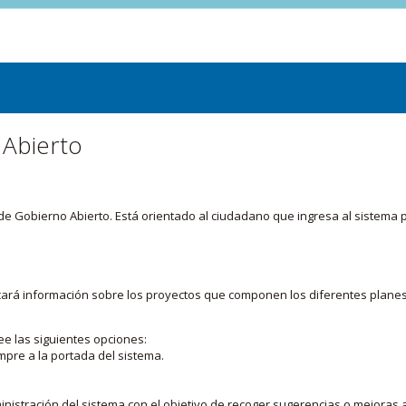
 Abierto
or de Gobierno Abierto. Está orientado al ciudadano que ingresa al siste
licará información sobre los proyectos que componen los diferentes plane
ee las siguientes opciones:
mpre a la portada del sistema.
nistración del sistema con el objetivo de recoger sugerencias o mejoras a