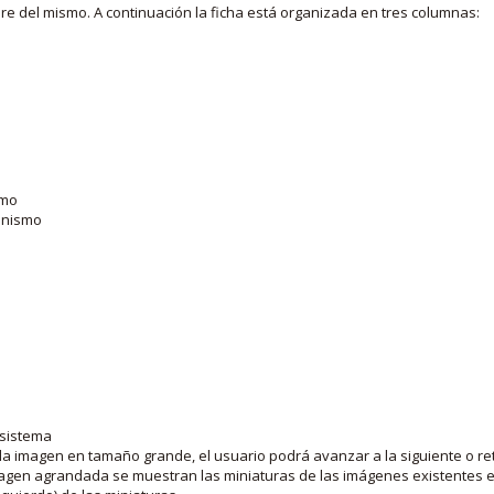
bre del mismo. A continuación la ficha está organizada en tres columnas:
smo
ganismo
 sistema
la imagen en tamaño grande, el usuario podrá avanzar a la siguiente o ret
agen agrandada se muestran las miniaturas de las imágenes existentes en