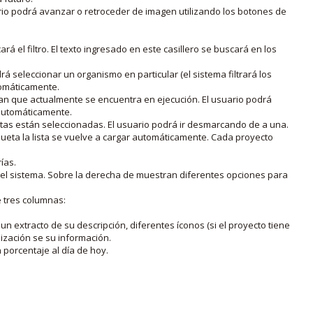
rio podrá avanzar o retroceder de imagen utilizando los botones de
rá el filtro. El texto ingresado en este casillero se buscará en los
drá seleccionar un organismo en particular (el sistema filtrará los
utomáticamente.
lan que actualmente se encuentra en ejecución. El usuario podrá
o automáticamente.
uetas están seleccionadas. El usuario podrá ir desmarcando de a una.
iqueta la lista se vuelve a cargar automáticamente. Cada proyecto
ías.
en el sistema. Sobre la derecha de muestran diferentes opciones para
e tres columnas:
n extracto de su descripción, diferentes íconos (si el proyecto tiene
lización se su información.
porcentaje al día de hoy.