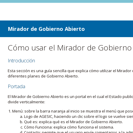
ir a contenido
ir al menú
Mirador de Gobierno Abierto
Cómo usar el Mirador de Gobierno
Introducción
Esta sección es una guía sencilla que explica cómo utilizar el Mirad
diferentes planes de Gobierno Abierto.
Portada
El Mirador de Gobierno Abierto es un portal en el cual el Estado pub
divide verticalmente:
Menú: sobre la barra naranja al inicio se muestra el menú que pos
Logo de AGESIC, haciendo un clic sobre el logo se vuelve sie
Qué es: explica qué es el Mirador de Gobierno Abierto.
Cómo Funciona: explica cómo funciona el sistema.
Contacto: permite que el usuario envíe comentarios a la admi