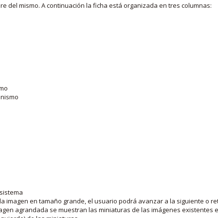
bre del mismo. A continuación la ficha está organizada en tres columnas:
smo
ganismo
 sistema
la imagen en tamaño grande, el usuario podrá avanzar a la siguiente o ret
agen agrandada se muestran las miniaturas de las imágenes existentes en