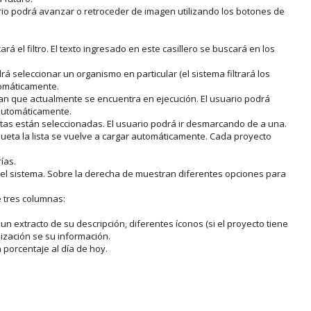
rio podrá avanzar o retroceder de imagen utilizando los botones de
rá el filtro. El texto ingresado en este casillero se buscará en los
drá seleccionar un organismo en particular (el sistema filtrará los
utomáticamente.
lan que actualmente se encuentra en ejecución. El usuario podrá
o automáticamente.
uetas están seleccionadas. El usuario podrá ir desmarcando de a una.
iqueta la lista se vuelve a cargar automáticamente. Cada proyecto
ías.
en el sistema. Sobre la derecha de muestran diferentes opciones para
e tres columnas:
n extracto de su descripción, diferentes íconos (si el proyecto tiene
lización se su información.
porcentaje al día de hoy.