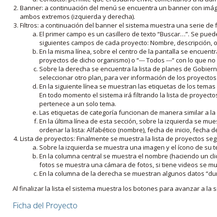
Banner: a continuación del menú se encuentra un banner con imáge
ambos extremos (izquierda y derecha).
Filtros: a continuación del banner el sistema muestra una serie de f
El primer campo es un casillero de texto “Buscar…”. Se puede i
siguientes campos de cada proyecto: Nombre, descripción, ob
En la misma línea, sobre el centro de la pantalla se encuentra
proyectos de dicho organismo) o “--- Todos ---“ con lo que no s
Sobre la derecha se encuentra la lista de planes de Gobiern
seleccionar otro plan, para ver información de los proyectos 
En la siguiente línea se muestran las etiquetas de los tema
En todo momento el sistema irá filtrando la lista de proyect
pertenece a un solo tema.
Las etiquetas de categoría funcionan de manera similar a la
En la última línea de esta sección, sobre la izquierda se mu
ordenar la lista: Alfabético (nombre), fecha de inicio, fecha 
Lista de proyectos: Finalmente se muestra la lista de proyectos se
Sobre la izquierda se muestra una imagen y el ícono de su 
En la columna central se muestra el nombre (haciendo un clic
fotos se muestra una cámara de fotos, si tiene videos se mue
En la columna de la derecha se muestran algunos datos “dur
Al finalizar la lista el sistema muestra los botones para avanzar a la s
Ficha del Proyecto