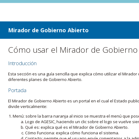
ir a contenido
ir al menú
Mirador de Gobierno Abierto
Cómo usar el Mirador de Gobierno
Introducción
Esta sección es una guía sencilla que explica cómo utilizar el Mirad
diferentes planes de Gobierno Abierto.
Portada
El Mirador de Gobierno Abierto es un portal en el cual el Estado pub
divide verticalmente:
Menú: sobre la barra naranja al inicio se muestra el menú que pos
Logo de AGESIC, haciendo un clic sobre el logo se vuelve sie
Qué es: explica qué es el Mirador de Gobierno Abierto.
Cómo Funciona: explica cómo funciona el sistema.
Contacto: permite que el usuario envíe comentarios a la admi