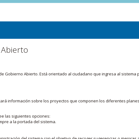
 Abierto
or de Gobierno Abierto. Está orientado al ciudadano que ingresa al siste
licará información sobre los proyectos que componen los diferentes plane
ee las siguientes opciones:
mpre a la portada del sistema.
nistración del sistema con el objetivo de recoger sugerencias o mejoras a