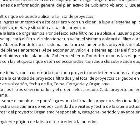
nes de información general del plan activo de Gobierno Abierto. El usua
iltros que se puede aplicar a la lista de proyectos:
ngresar un texto en este casillero y con un clic en la lupa el sistema aplica
jetivo, metas y situación actual del proyecto.
 la lista de organismos. Por defecto este filtro no se aplica, el usuario po
e aplicará el filtro. Al seleccionar un valor, el sistema aplicará el filtro a
o Abierto. Por defecto el sistema mostrará solamente los proyectos del p
de planes anteriores. Al seleccionar un valor, el sistema aplicará el filtr
s definidos en los planes de Gobierno Abierto. Por defecto todas las etiq
os con las etiquetas que estén seleccionadas. Con cada clic sobre cada et
 de temas, con la diferencia que cada proyecto puede tener varias categor
estra la cantidad de proyectos filtrados y el total de proyectos cargados 
de actualización, fecha de fin, Tema, Categoría y Organismo.
gún los filtros seleccionados y el orden seleccionado. Cada proyecto pose
tema.
 sobre el nombre se podrá ingresar a la ficha del proyecto seleccionado), u
stra una cámara de video), cantidad de visitas y fecha de la última actua
os” del proyecto: Organismo responsable, categoría, período y avance en 
iguiente página de la lista o retroceder a la anterior.