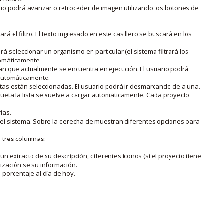
rio podrá avanzar o retroceder de imagen utilizando los botones de
rá el filtro. El texto ingresado en este casillero se buscará en los
drá seleccionar un organismo en particular (el sistema filtrará los
utomáticamente.
lan que actualmente se encuentra en ejecución. El usuario podrá
o automáticamente.
uetas están seleccionadas. El usuario podrá ir desmarcando de a una.
iqueta la lista se vuelve a cargar automáticamente. Cada proyecto
ías.
en el sistema. Sobre la derecha de muestran diferentes opciones para
e tres columnas:
n extracto de su descripción, diferentes íconos (si el proyecto tiene
lización se su información.
porcentaje al día de hoy.