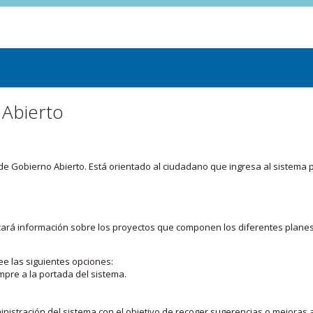
 Abierto
or de Gobierno Abierto. Está orientado al ciudadano que ingresa al siste
licará información sobre los proyectos que componen los diferentes plane
ee las siguientes opciones:
mpre a la portada del sistema.
nistración del sistema con el objetivo de recoger sugerencias o mejoras a