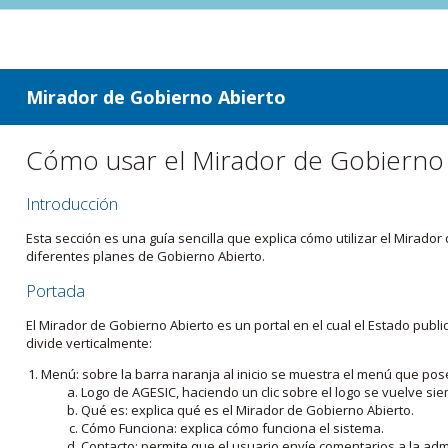
ir a contenido
ir al menú
Mirador de Gobierno Abierto
Cómo usar el Mirador de Gobierno
Introducción
Esta sección es una guía sencilla que explica cómo utilizar el Mirad
diferentes planes de Gobierno Abierto.
Portada
El Mirador de Gobierno Abierto es un portal en el cual el Estado pub
divide verticalmente:
Menú: sobre la barra naranja al inicio se muestra el menú que pos
Logo de AGESIC, haciendo un clic sobre el logo se vuelve sie
Qué es: explica qué es el Mirador de Gobierno Abierto.
Cómo Funciona: explica cómo funciona el sistema.
Contacto: permite que el usuario envíe comentarios a la admi