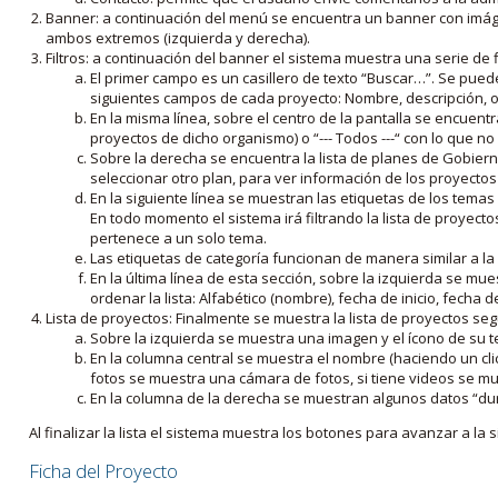
Banner: a continuación del menú se encuentra un banner con imáge
ambos extremos (izquierda y derecha).
Filtros: a continuación del banner el sistema muestra una serie de f
El primer campo es un casillero de texto “Buscar…”. Se puede i
siguientes campos de cada proyecto: Nombre, descripción, ob
En la misma línea, sobre el centro de la pantalla se encuentra
proyectos de dicho organismo) o “--- Todos ---“ con lo que no s
Sobre la derecha se encuentra la lista de planes de Gobiern
seleccionar otro plan, para ver información de los proyectos 
En la siguiente línea se muestran las etiquetas de los tema
En todo momento el sistema irá filtrando la lista de proyect
pertenece a un solo tema.
Las etiquetas de categoría funcionan de manera similar a la
En la última línea de esta sección, sobre la izquierda se mu
ordenar la lista: Alfabético (nombre), fecha de inicio, fecha 
Lista de proyectos: Finalmente se muestra la lista de proyectos se
Sobre la izquierda se muestra una imagen y el ícono de su 
En la columna central se muestra el nombre (haciendo un clic
fotos se muestra una cámara de fotos, si tiene videos se mue
En la columna de la derecha se muestran algunos datos “dur
Al finalizar la lista el sistema muestra los botones para avanzar a la s
Ficha del Proyecto