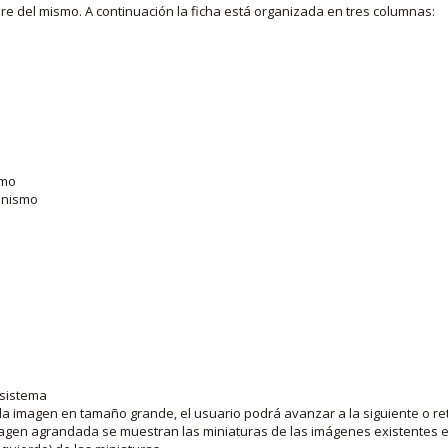
bre del mismo. A continuación la ficha está organizada en tres columnas:
smo
ganismo
 sistema
la imagen en tamaño grande, el usuario podrá avanzar a la siguiente o ret
agen agrandada se muestran las miniaturas de las imágenes existentes en