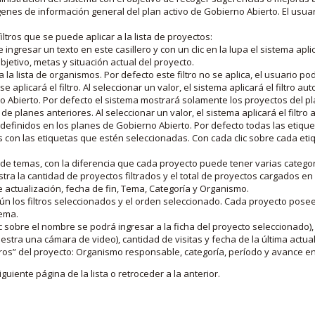
nes de información general del plan activo de Gobierno Abierto. El usua
iltros que se puede aplicar a la lista de proyectos:
ngresar un texto en este casillero y con un clic en la lupa el sistema aplica
jetivo, metas y situación actual del proyecto.
 la lista de organismos. Por defecto este filtro no se aplica, el usuario po
e aplicará el filtro. Al seleccionar un valor, el sistema aplicará el filtro a
o Abierto. Por defecto el sistema mostrará solamente los proyectos del p
de planes anteriores. Al seleccionar un valor, el sistema aplicará el filtr
s definidos en los planes de Gobierno Abierto. Por defecto todas las etiq
os con las etiquetas que estén seleccionadas. Con cada clic sobre cada et
 de temas, con la diferencia que cada proyecto puede tener varias categor
estra la cantidad de proyectos filtrados y el total de proyectos cargados 
de actualización, fecha de fin, Tema, Categoría y Organismo.
gún los filtros seleccionados y el orden seleccionado. Cada proyecto pose
tema.
 sobre el nombre se podrá ingresar a la ficha del proyecto seleccionado), u
stra una cámara de video), cantidad de visitas y fecha de la última actua
os” del proyecto: Organismo responsable, categoría, período y avance en 
iguiente página de la lista o retroceder a la anterior.