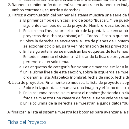
Banner: a continuación del menú se encuentra un banner con imáge
ambos extremos (izquierda y derecha).
Filtros: a continuación del banner el sistema muestra una serie de f
El primer campo es un casillero de texto “Buscar…”. Se puede i
siguientes campos de cada proyecto: Nombre, descripción, ob
En la misma línea, sobre el centro de la pantalla se encuentra
proyectos de dicho organismo) o “--- Todos ---“ con lo que no s
Sobre la derecha se encuentra la lista de planes de Gobiern
seleccionar otro plan, para ver información de los proyectos 
En la siguiente línea se muestran las etiquetas de los tema
En todo momento el sistema irá filtrando la lista de proyect
pertenece a un solo tema.
Las etiquetas de categoría funcionan de manera similar a la
En la última línea de esta sección, sobre la izquierda se mu
ordenar la lista: Alfabético (nombre), fecha de inicio, fecha 
Lista de proyectos: Finalmente se muestra la lista de proyectos se
Sobre la izquierda se muestra una imagen y el ícono de su 
En la columna central se muestra el nombre (haciendo un clic
fotos se muestra una cámara de fotos, si tiene videos se mue
En la columna de la derecha se muestran algunos datos “dur
Al finalizar la lista el sistema muestra los botones para avanzar a la s
Ficha del Proyecto