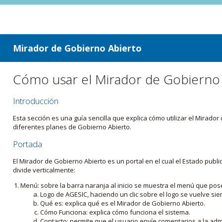
ir a contenido
ir al menú
Mirador de Gobierno Abierto
Cómo usar el Mirador de Gobierno
Introducción
Esta sección es una guía sencilla que explica cómo utilizar el Mirad
diferentes planes de Gobierno Abierto.
Portada
El Mirador de Gobierno Abierto es un portal en el cual el Estado pub
divide verticalmente:
Menú: sobre la barra naranja al inicio se muestra el menú que pos
Logo de AGESIC, haciendo un clic sobre el logo se vuelve sie
Qué es: explica qué es el Mirador de Gobierno Abierto.
Cómo Funciona: explica cómo funciona el sistema.
Contacto: permite que el usuario envíe comentarios a la admi