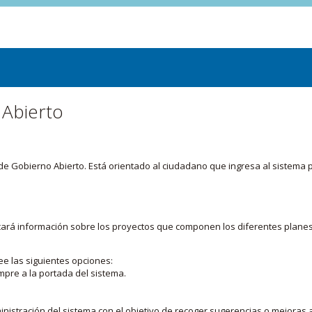
 Abierto
or de Gobierno Abierto. Está orientado al ciudadano que ingresa al siste
licará información sobre los proyectos que componen los diferentes plane
ee las siguientes opciones:
mpre a la portada del sistema.
nistración del sistema con el objetivo de recoger sugerencias o mejoras a