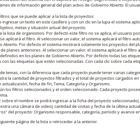
nes de información general del plan activo de Gobierno Abierto. El usua
iltros que se puede aplicar a la lista de proyectos:
ngresar un texto en este casillero y con un clic en la lupa el sistema aplica
jetivo, metas y situación actual del proyecto.
 la lista de organismos. Por defecto este filtro no se aplica, el usuario po
e aplicará el filtro. Al seleccionar un valor, el sistema aplicará el filtro a
o Abierto. Por defecto el sistema mostrará solamente los proyectos del p
de planes anteriores. Al seleccionar un valor, el sistema aplicará el filtr
s definidos en los planes de Gobierno Abierto. Por defecto todas las etiq
os con las etiquetas que estén seleccionadas. Con cada clic sobre cada et
 de temas, con la diferencia que cada proyecto puede tener varias categor
estra la cantidad de proyectos filtrados y el total de proyectos cargados 
de actualización, fecha de fin, Tema, Categoría y Organismo.
gún los filtros seleccionados y el orden seleccionado. Cada proyecto pose
tema.
 sobre el nombre se podrá ingresar a la ficha del proyecto seleccionado), u
stra una cámara de video), cantidad de visitas y fecha de la última actua
os” del proyecto: Organismo responsable, categoría, período y avance en 
iguiente página de la lista o retroceder a la anterior.