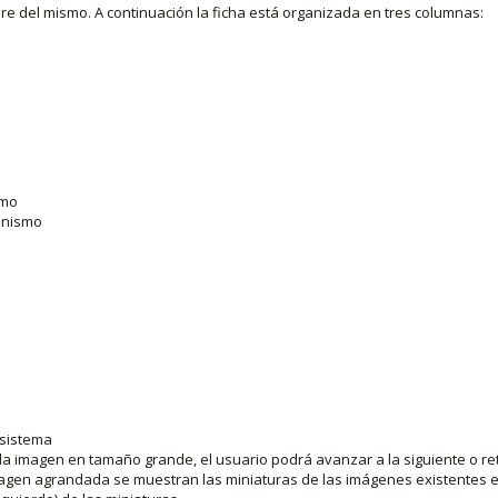
bre del mismo. A continuación la ficha está organizada en tres columnas:
smo
ganismo
 sistema
la imagen en tamaño grande, el usuario podrá avanzar a la siguiente o ret
agen agrandada se muestran las miniaturas de las imágenes existentes en