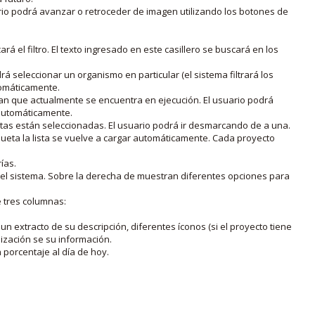
rio podrá avanzar o retroceder de imagen utilizando los botones de
rá el filtro. El texto ingresado en este casillero se buscará en los
drá seleccionar un organismo en particular (el sistema filtrará los
utomáticamente.
lan que actualmente se encuentra en ejecución. El usuario podrá
o automáticamente.
uetas están seleccionadas. El usuario podrá ir desmarcando de a una.
iqueta la lista se vuelve a cargar automáticamente. Cada proyecto
ías.
en el sistema. Sobre la derecha de muestran diferentes opciones para
e tres columnas:
n extracto de su descripción, diferentes íconos (si el proyecto tiene
lización se su información.
porcentaje al día de hoy.