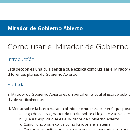
ir a contenido
ir al menú
Mirador de Gobierno Abierto
Cómo usar el Mirador de Gobierno
Introducción
Esta sección es una guía sencilla que explica cómo utilizar el Mirad
diferentes planes de Gobierno Abierto.
Portada
El Mirador de Gobierno Abierto es un portal en el cual el Estado pub
divide verticalmente:
Menú: sobre la barra naranja al inicio se muestra el menú que pos
Logo de AGESIC, haciendo un clic sobre el logo se vuelve sie
Qué es: explica qué es el Mirador de Gobierno Abierto.
Cómo Funciona: explica cómo funciona el sistema.
Contacto: permite que el usuario envíe comentarios a la admi