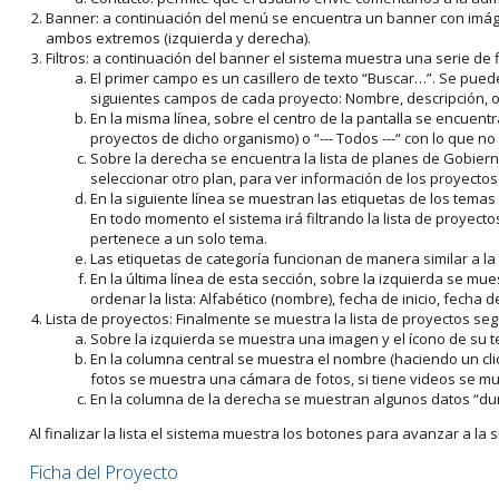
Banner: a continuación del menú se encuentra un banner con imáge
ambos extremos (izquierda y derecha).
Filtros: a continuación del banner el sistema muestra una serie de f
El primer campo es un casillero de texto “Buscar…”. Se puede i
siguientes campos de cada proyecto: Nombre, descripción, ob
En la misma línea, sobre el centro de la pantalla se encuentra
proyectos de dicho organismo) o “--- Todos ---“ con lo que no s
Sobre la derecha se encuentra la lista de planes de Gobiern
seleccionar otro plan, para ver información de los proyectos 
En la siguiente línea se muestran las etiquetas de los tema
En todo momento el sistema irá filtrando la lista de proyect
pertenece a un solo tema.
Las etiquetas de categoría funcionan de manera similar a la
En la última línea de esta sección, sobre la izquierda se mu
ordenar la lista: Alfabético (nombre), fecha de inicio, fecha 
Lista de proyectos: Finalmente se muestra la lista de proyectos se
Sobre la izquierda se muestra una imagen y el ícono de su 
En la columna central se muestra el nombre (haciendo un clic
fotos se muestra una cámara de fotos, si tiene videos se mue
En la columna de la derecha se muestran algunos datos “dur
Al finalizar la lista el sistema muestra los botones para avanzar a la s
Ficha del Proyecto