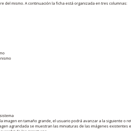
bre del mismo. A continuación la ficha está organizada en tres columnas:
smo
ganismo
 sistema
la imagen en tamaño grande, el usuario podrá avanzar a la siguiente o ret
agen agrandada se muestran las miniaturas de las imágenes existentes en