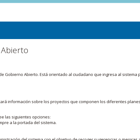
 Abierto
or de Gobierno Abierto. Está orientado al ciudadano que ingresa al siste
licará información sobre los proyectos que componen los diferentes plane
ee las siguientes opciones:
mpre a la portada del sistema.
nistración del sistema con el objetivo de recoger sugerencias o mejoras a