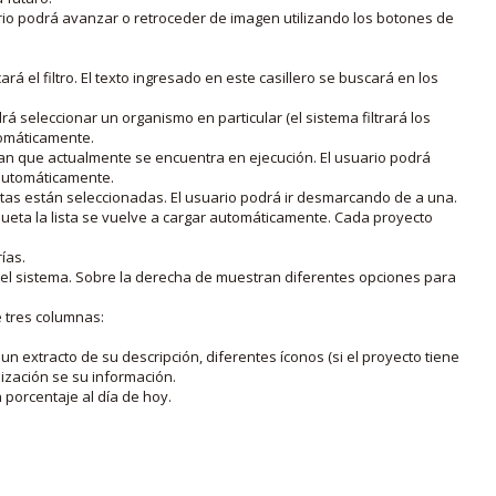
rio podrá avanzar o retroceder de imagen utilizando los botones de
rá el filtro. El texto ingresado en este casillero se buscará en los
drá seleccionar un organismo en particular (el sistema filtrará los
utomáticamente.
lan que actualmente se encuentra en ejecución. El usuario podrá
o automáticamente.
uetas están seleccionadas. El usuario podrá ir desmarcando de a una.
iqueta la lista se vuelve a cargar automáticamente. Cada proyecto
ías.
en el sistema. Sobre la derecha de muestran diferentes opciones para
e tres columnas:
n extracto de su descripción, diferentes íconos (si el proyecto tiene
lización se su información.
porcentaje al día de hoy.