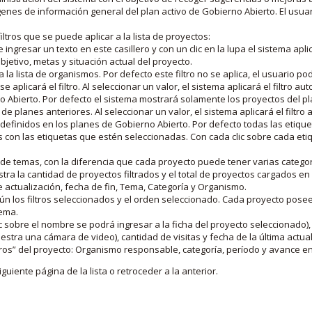
nes de información general del plan activo de Gobierno Abierto. El usua
iltros que se puede aplicar a la lista de proyectos:
ngresar un texto en este casillero y con un clic en la lupa el sistema aplica
jetivo, metas y situación actual del proyecto.
 la lista de organismos. Por defecto este filtro no se aplica, el usuario po
e aplicará el filtro. Al seleccionar un valor, el sistema aplicará el filtro a
o Abierto. Por defecto el sistema mostrará solamente los proyectos del p
de planes anteriores. Al seleccionar un valor, el sistema aplicará el filtr
s definidos en los planes de Gobierno Abierto. Por defecto todas las etiq
os con las etiquetas que estén seleccionadas. Con cada clic sobre cada et
 de temas, con la diferencia que cada proyecto puede tener varias categor
estra la cantidad de proyectos filtrados y el total de proyectos cargados 
de actualización, fecha de fin, Tema, Categoría y Organismo.
gún los filtros seleccionados y el orden seleccionado. Cada proyecto pose
tema.
 sobre el nombre se podrá ingresar a la ficha del proyecto seleccionado), u
stra una cámara de video), cantidad de visitas y fecha de la última actua
os” del proyecto: Organismo responsable, categoría, período y avance en 
iguiente página de la lista o retroceder a la anterior.