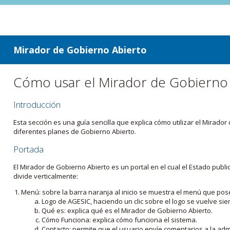
ir a contenido
ir al menú
Mirador de Gobierno Abierto
Cómo usar el Mirador de Gobierno
Introducción
Esta sección es una guía sencilla que explica cómo utilizar el Mirad
diferentes planes de Gobierno Abierto.
Portada
El Mirador de Gobierno Abierto es un portal en el cual el Estado pub
divide verticalmente:
Menú: sobre la barra naranja al inicio se muestra el menú que pos
Logo de AGESIC, haciendo un clic sobre el logo se vuelve sie
Qué es: explica qué es el Mirador de Gobierno Abierto.
Cómo Funciona: explica cómo funciona el sistema.
Contacto: permite que el usuario envíe comentarios a la admi