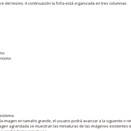
bre del mismo. A continuación la ficha está organizada en tres columnas:
smo
ganismo
 sistema
la imagen en tamaño grande, el usuario podrá avanzar a la siguiente o ret
agen agrandada se muestran las miniaturas de las imágenes existentes en