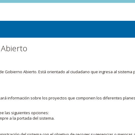
 Abierto
or de Gobierno Abierto. Está orientado al ciudadano que ingresa al siste
licará información sobre los proyectos que componen los diferentes plane
ee las siguientes opciones:
mpre a la portada del sistema.
nistración del sistema con el objetivo de recoger sugerencias o mejoras a