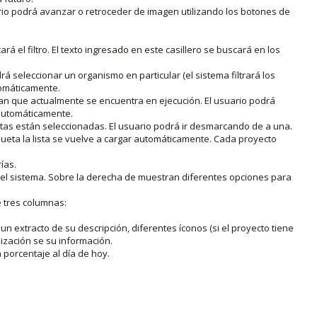
rio podrá avanzar o retroceder de imagen utilizando los botones de
rá el filtro. El texto ingresado en este casillero se buscará en los
drá seleccionar un organismo en particular (el sistema filtrará los
utomáticamente.
lan que actualmente se encuentra en ejecución. El usuario podrá
o automáticamente.
uetas están seleccionadas. El usuario podrá ir desmarcando de a una.
iqueta la lista se vuelve a cargar automáticamente. Cada proyecto
ías.
en el sistema. Sobre la derecha de muestran diferentes opciones para
e tres columnas:
n extracto de su descripción, diferentes íconos (si el proyecto tiene
lización se su información.
porcentaje al día de hoy.