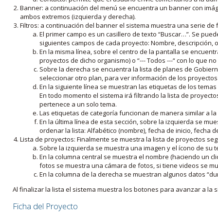
Banner: a continuación del menú se encuentra un banner con imáge
ambos extremos (izquierda y derecha).
Filtros: a continuación del banner el sistema muestra una serie de f
El primer campo es un casillero de texto “Buscar…”. Se puede i
siguientes campos de cada proyecto: Nombre, descripción, ob
En la misma línea, sobre el centro de la pantalla se encuentra
proyectos de dicho organismo) o “--- Todos ---“ con lo que no s
Sobre la derecha se encuentra la lista de planes de Gobiern
seleccionar otro plan, para ver información de los proyectos 
En la siguiente línea se muestran las etiquetas de los tema
En todo momento el sistema irá filtrando la lista de proyect
pertenece a un solo tema.
Las etiquetas de categoría funcionan de manera similar a la
En la última línea de esta sección, sobre la izquierda se mu
ordenar la lista: Alfabético (nombre), fecha de inicio, fecha 
Lista de proyectos: Finalmente se muestra la lista de proyectos se
Sobre la izquierda se muestra una imagen y el ícono de su 
En la columna central se muestra el nombre (haciendo un clic
fotos se muestra una cámara de fotos, si tiene videos se mue
En la columna de la derecha se muestran algunos datos “dur
Al finalizar la lista el sistema muestra los botones para avanzar a la s
Ficha del Proyecto