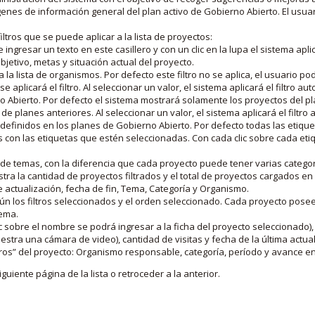
nes de información general del plan activo de Gobierno Abierto. El usua
iltros que se puede aplicar a la lista de proyectos:
ngresar un texto en este casillero y con un clic en la lupa el sistema aplica
jetivo, metas y situación actual del proyecto.
 la lista de organismos. Por defecto este filtro no se aplica, el usuario po
e aplicará el filtro. Al seleccionar un valor, el sistema aplicará el filtro a
o Abierto. Por defecto el sistema mostrará solamente los proyectos del p
de planes anteriores. Al seleccionar un valor, el sistema aplicará el filtr
s definidos en los planes de Gobierno Abierto. Por defecto todas las etiq
os con las etiquetas que estén seleccionadas. Con cada clic sobre cada et
 de temas, con la diferencia que cada proyecto puede tener varias categor
estra la cantidad de proyectos filtrados y el total de proyectos cargados 
de actualización, fecha de fin, Tema, Categoría y Organismo.
gún los filtros seleccionados y el orden seleccionado. Cada proyecto pose
tema.
 sobre el nombre se podrá ingresar a la ficha del proyecto seleccionado), u
stra una cámara de video), cantidad de visitas y fecha de la última actua
os” del proyecto: Organismo responsable, categoría, período y avance en 
iguiente página de la lista o retroceder a la anterior.