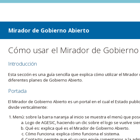
ir a contenido
ir al menú
Mirador de Gobierno Abierto
Cómo usar el Mirador de Gobierno
Introducción
Esta sección es una guía sencilla que explica cómo utilizar el Mirad
diferentes planes de Gobierno Abierto.
Portada
El Mirador de Gobierno Abierto es un portal en el cual el Estado pub
divide verticalmente:
Menú: sobre la barra naranja al inicio se muestra el menú que pos
Logo de AGESIC, haciendo un clic sobre el logo se vuelve sie
Qué es: explica qué es el Mirador de Gobierno Abierto.
Cómo Funciona: explica cómo funciona el sistema.
Contacto: permite que el usuario envíe comentarios a la admi