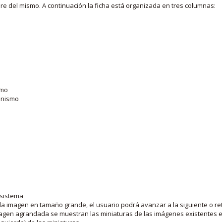
bre del mismo. A continuación la ficha está organizada en tres columnas:
smo
ganismo
 sistema
la imagen en tamaño grande, el usuario podrá avanzar a la siguiente o ret
agen agrandada se muestran las miniaturas de las imágenes existentes en