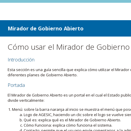
ir a contenido
ir al menú
Mirador de Gobierno Abierto
Cómo usar el Mirador de Gobierno
Introducción
Esta sección es una guía sencilla que explica cómo utilizar el Mirad
diferentes planes de Gobierno Abierto.
Portada
El Mirador de Gobierno Abierto es un portal en el cual el Estado pub
divide verticalmente:
Menú: sobre la barra naranja al inicio se muestra el menú que pos
Logo de AGESIC, haciendo un clic sobre el logo se vuelve sie
Qué es: explica qué es el Mirador de Gobierno Abierto.
Cómo Funciona: explica cómo funciona el sistema.
Contacto: permite que el usuario envíe comentarios a la admi