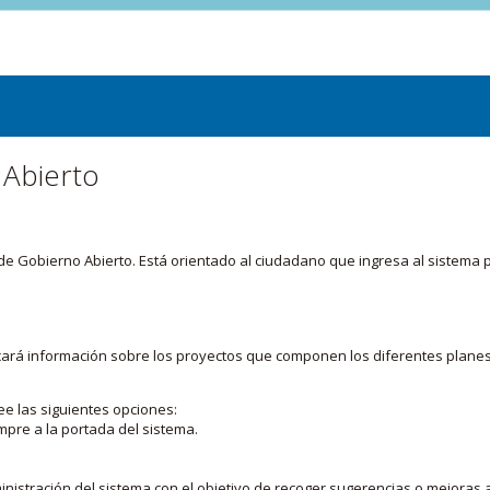
 Abierto
or de Gobierno Abierto. Está orientado al ciudadano que ingresa al siste
licará información sobre los proyectos que componen los diferentes plane
ee las siguientes opciones:
mpre a la portada del sistema.
nistración del sistema con el objetivo de recoger sugerencias o mejoras a