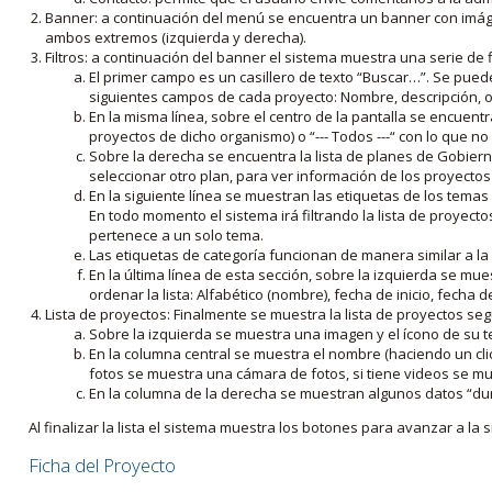
Banner: a continuación del menú se encuentra un banner con imáge
ambos extremos (izquierda y derecha).
Filtros: a continuación del banner el sistema muestra una serie de f
El primer campo es un casillero de texto “Buscar…”. Se puede i
siguientes campos de cada proyecto: Nombre, descripción, ob
En la misma línea, sobre el centro de la pantalla se encuentra
proyectos de dicho organismo) o “--- Todos ---“ con lo que no s
Sobre la derecha se encuentra la lista de planes de Gobiern
seleccionar otro plan, para ver información de los proyectos 
En la siguiente línea se muestran las etiquetas de los tema
En todo momento el sistema irá filtrando la lista de proyect
pertenece a un solo tema.
Las etiquetas de categoría funcionan de manera similar a la
En la última línea de esta sección, sobre la izquierda se mu
ordenar la lista: Alfabético (nombre), fecha de inicio, fecha 
Lista de proyectos: Finalmente se muestra la lista de proyectos se
Sobre la izquierda se muestra una imagen y el ícono de su 
En la columna central se muestra el nombre (haciendo un clic
fotos se muestra una cámara de fotos, si tiene videos se mue
En la columna de la derecha se muestran algunos datos “dur
Al finalizar la lista el sistema muestra los botones para avanzar a la s
Ficha del Proyecto