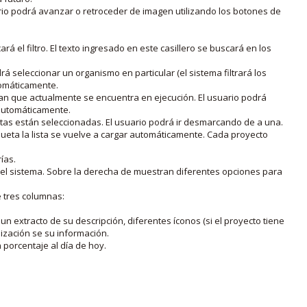
rio podrá avanzar o retroceder de imagen utilizando los botones de
rá el filtro. El texto ingresado en este casillero se buscará en los
drá seleccionar un organismo en particular (el sistema filtrará los
utomáticamente.
lan que actualmente se encuentra en ejecución. El usuario podrá
o automáticamente.
uetas están seleccionadas. El usuario podrá ir desmarcando de a una.
iqueta la lista se vuelve a cargar automáticamente. Cada proyecto
ías.
en el sistema. Sobre la derecha de muestran diferentes opciones para
e tres columnas:
n extracto de su descripción, diferentes íconos (si el proyecto tiene
lización se su información.
porcentaje al día de hoy.