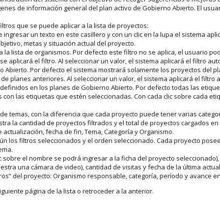
nes de información general del plan activo de Gobierno Abierto. El usua
iltros que se puede aplicar a la lista de proyectos:
ngresar un texto en este casillero y con un clic en la lupa el sistema aplica
jetivo, metas y situación actual del proyecto.
 la lista de organismos. Por defecto este filtro no se aplica, el usuario po
e aplicará el filtro. Al seleccionar un valor, el sistema aplicará el filtro a
o Abierto. Por defecto el sistema mostrará solamente los proyectos del p
de planes anteriores. Al seleccionar un valor, el sistema aplicará el filtr
s definidos en los planes de Gobierno Abierto. Por defecto todas las etiq
os con las etiquetas que estén seleccionadas. Con cada clic sobre cada et
 de temas, con la diferencia que cada proyecto puede tener varias categor
estra la cantidad de proyectos filtrados y el total de proyectos cargados 
de actualización, fecha de fin, Tema, Categoría y Organismo.
gún los filtros seleccionados y el orden seleccionado. Cada proyecto pose
tema.
 sobre el nombre se podrá ingresar a la ficha del proyecto seleccionado), u
stra una cámara de video), cantidad de visitas y fecha de la última actua
os” del proyecto: Organismo responsable, categoría, período y avance en 
iguiente página de la lista o retroceder a la anterior.