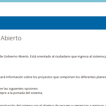
 Abierto
or de Gobierno Abierto. Está orientado al ciudadano que ingresa al siste
licará información sobre los proyectos que componen los diferentes plane
ee las siguientes opciones:
mpre a la portada del sistema.
nistración del sistema con el objetivo de recoger sugerencias o mejoras a