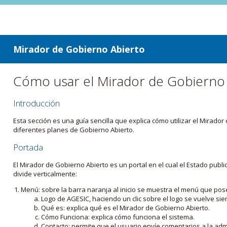
ir a contenido
ir al menú
Mirador de Gobierno Abierto
Cómo usar el Mirador de Gobierno
Introducción
Esta sección es una guía sencilla que explica cómo utilizar el Mirad
diferentes planes de Gobierno Abierto.
Portada
El Mirador de Gobierno Abierto es un portal en el cual el Estado pub
divide verticalmente:
Menú: sobre la barra naranja al inicio se muestra el menú que pos
Logo de AGESIC, haciendo un clic sobre el logo se vuelve sie
Qué es: explica qué es el Mirador de Gobierno Abierto.
Cómo Funciona: explica cómo funciona el sistema.
Contacto: permite que el usuario envíe comentarios a la admi