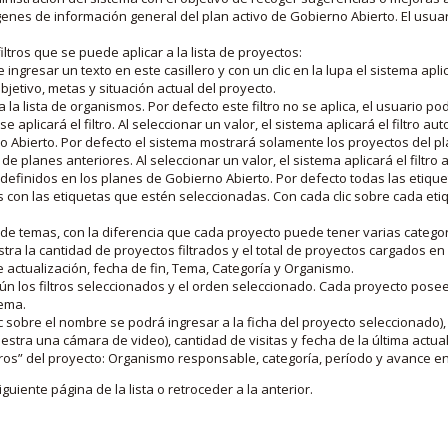
nes de información general del plan activo de Gobierno Abierto. El usua
iltros que se puede aplicar a la lista de proyectos:
ngresar un texto en este casillero y con un clic en la lupa el sistema aplica
jetivo, metas y situación actual del proyecto.
 la lista de organismos. Por defecto este filtro no se aplica, el usuario po
e aplicará el filtro. Al seleccionar un valor, el sistema aplicará el filtro a
o Abierto. Por defecto el sistema mostrará solamente los proyectos del p
de planes anteriores. Al seleccionar un valor, el sistema aplicará el filtr
s definidos en los planes de Gobierno Abierto. Por defecto todas las etiq
os con las etiquetas que estén seleccionadas. Con cada clic sobre cada et
 de temas, con la diferencia que cada proyecto puede tener varias categor
estra la cantidad de proyectos filtrados y el total de proyectos cargados 
de actualización, fecha de fin, Tema, Categoría y Organismo.
gún los filtros seleccionados y el orden seleccionado. Cada proyecto pose
tema.
 sobre el nombre se podrá ingresar a la ficha del proyecto seleccionado), u
stra una cámara de video), cantidad de visitas y fecha de la última actua
os” del proyecto: Organismo responsable, categoría, período y avance en 
iguiente página de la lista o retroceder a la anterior.