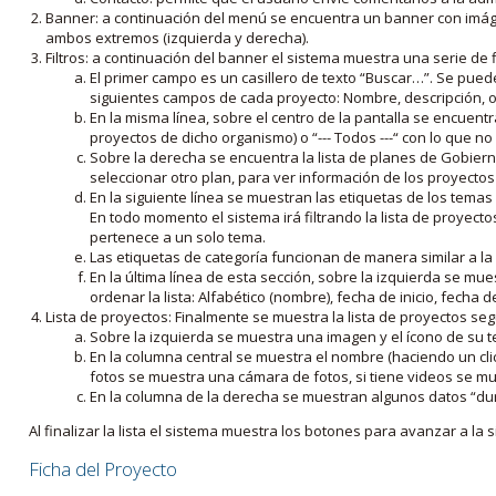
Banner: a continuación del menú se encuentra un banner con imáge
ambos extremos (izquierda y derecha).
Filtros: a continuación del banner el sistema muestra una serie de f
El primer campo es un casillero de texto “Buscar…”. Se puede i
siguientes campos de cada proyecto: Nombre, descripción, ob
En la misma línea, sobre el centro de la pantalla se encuentra
proyectos de dicho organismo) o “--- Todos ---“ con lo que no s
Sobre la derecha se encuentra la lista de planes de Gobiern
seleccionar otro plan, para ver información de los proyectos 
En la siguiente línea se muestran las etiquetas de los tema
En todo momento el sistema irá filtrando la lista de proyect
pertenece a un solo tema.
Las etiquetas de categoría funcionan de manera similar a la
En la última línea de esta sección, sobre la izquierda se mu
ordenar la lista: Alfabético (nombre), fecha de inicio, fecha 
Lista de proyectos: Finalmente se muestra la lista de proyectos se
Sobre la izquierda se muestra una imagen y el ícono de su 
En la columna central se muestra el nombre (haciendo un clic
fotos se muestra una cámara de fotos, si tiene videos se mue
En la columna de la derecha se muestran algunos datos “dur
Al finalizar la lista el sistema muestra los botones para avanzar a la s
Ficha del Proyecto