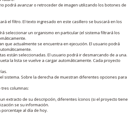
rio podrá avanzar o retroceder de imagen utilizando los botones de
rá el filtro. El texto ingresado en este casillero se buscará en los
drá seleccionar un organismo en particular (el sistema filtrará los
utomáticamente.
lan que actualmente se encuentra en ejecución. El usuario podrá
o automáticamente.
uetas están seleccionadas. El usuario podrá ir desmarcando de a una.
iqueta la lista se vuelve a cargar automáticamente. Cada proyecto
ías.
en el sistema. Sobre la derecha de muestran diferentes opciones para
e tres columnas:
n extracto de su descripción, diferentes íconos (si el proyecto tiene
lización se su información.
porcentaje al día de hoy.