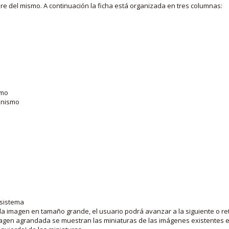
bre del mismo. A continuación la ficha está organizada en tres columnas:
smo
ganismo
 sistema
la imagen en tamaño grande, el usuario podrá avanzar a la siguiente o ret
agen agrandada se muestran las miniaturas de las imágenes existentes en