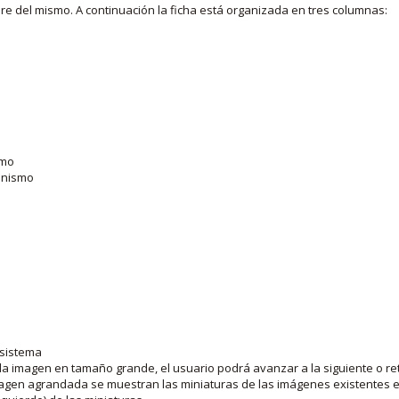
bre del mismo. A continuación la ficha está organizada en tres columnas:
smo
ganismo
 sistema
la imagen en tamaño grande, el usuario podrá avanzar a la siguiente o ret
agen agrandada se muestran las miniaturas de las imágenes existentes en