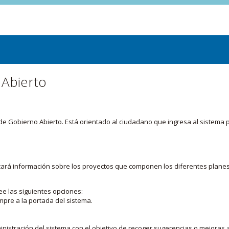
 Abierto
or de Gobierno Abierto. Está orientado al ciudadano que ingresa al siste
licará información sobre los proyectos que componen los diferentes plane
ee las siguientes opciones:
mpre a la portada del sistema.
nistración del sistema con el objetivo de recoger sugerencias o mejoras a