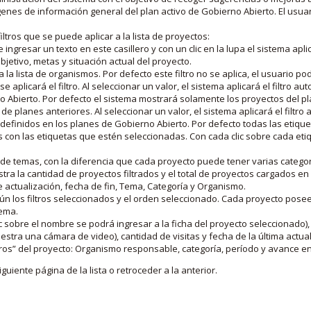
nes de información general del plan activo de Gobierno Abierto. El usua
iltros que se puede aplicar a la lista de proyectos:
ngresar un texto en este casillero y con un clic en la lupa el sistema aplica
jetivo, metas y situación actual del proyecto.
 la lista de organismos. Por defecto este filtro no se aplica, el usuario po
e aplicará el filtro. Al seleccionar un valor, el sistema aplicará el filtro a
o Abierto. Por defecto el sistema mostrará solamente los proyectos del p
de planes anteriores. Al seleccionar un valor, el sistema aplicará el filtr
s definidos en los planes de Gobierno Abierto. Por defecto todas las etiq
os con las etiquetas que estén seleccionadas. Con cada clic sobre cada et
 de temas, con la diferencia que cada proyecto puede tener varias categor
estra la cantidad de proyectos filtrados y el total de proyectos cargados 
de actualización, fecha de fin, Tema, Categoría y Organismo.
gún los filtros seleccionados y el orden seleccionado. Cada proyecto pose
tema.
 sobre el nombre se podrá ingresar a la ficha del proyecto seleccionado), u
stra una cámara de video), cantidad de visitas y fecha de la última actua
os” del proyecto: Organismo responsable, categoría, período y avance en 
iguiente página de la lista o retroceder a la anterior.