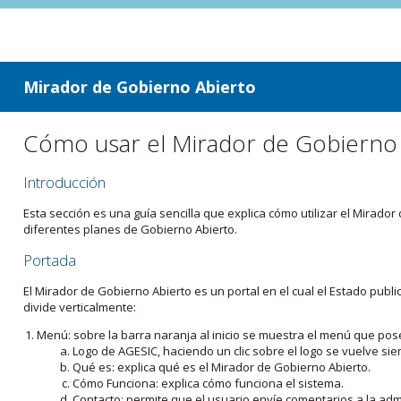
ir a contenido
ir al menú
Mirador de Gobierno Abierto
Cómo usar el Mirador de Gobierno
Introducción
Esta sección es una guía sencilla que explica cómo utilizar el Mirad
diferentes planes de Gobierno Abierto.
Portada
El Mirador de Gobierno Abierto es un portal en el cual el Estado pub
divide verticalmente:
Menú: sobre la barra naranja al inicio se muestra el menú que pos
Logo de AGESIC, haciendo un clic sobre el logo se vuelve sie
Qué es: explica qué es el Mirador de Gobierno Abierto.
Cómo Funciona: explica cómo funciona el sistema.
Contacto: permite que el usuario envíe comentarios a la admi