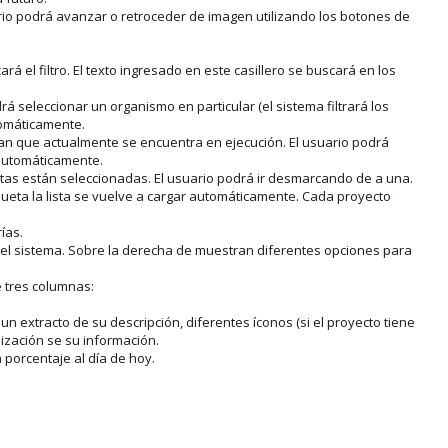
rio podrá avanzar o retroceder de imagen utilizando los botones de
rá el filtro. El texto ingresado en este casillero se buscará en los
drá seleccionar un organismo en particular (el sistema filtrará los
utomáticamente.
lan que actualmente se encuentra en ejecución. El usuario podrá
o automáticamente.
uetas están seleccionadas. El usuario podrá ir desmarcando de a una.
iqueta la lista se vuelve a cargar automáticamente. Cada proyecto
ías.
en el sistema. Sobre la derecha de muestran diferentes opciones para
e tres columnas:
n extracto de su descripción, diferentes íconos (si el proyecto tiene
lización se su información.
porcentaje al día de hoy.