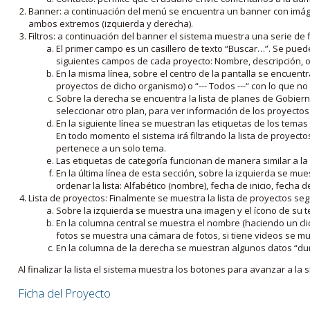
Banner: a continuación del menú se encuentra un banner con imáge
ambos extremos (izquierda y derecha).
Filtros: a continuación del banner el sistema muestra una serie de f
El primer campo es un casillero de texto “Buscar…”. Se puede i
siguientes campos de cada proyecto: Nombre, descripción, ob
En la misma línea, sobre el centro de la pantalla se encuentra
proyectos de dicho organismo) o “--- Todos ---“ con lo que no s
Sobre la derecha se encuentra la lista de planes de Gobiern
seleccionar otro plan, para ver información de los proyectos 
En la siguiente línea se muestran las etiquetas de los tema
En todo momento el sistema irá filtrando la lista de proyect
pertenece a un solo tema.
Las etiquetas de categoría funcionan de manera similar a la
En la última línea de esta sección, sobre la izquierda se mu
ordenar la lista: Alfabético (nombre), fecha de inicio, fecha 
Lista de proyectos: Finalmente se muestra la lista de proyectos se
Sobre la izquierda se muestra una imagen y el ícono de su 
En la columna central se muestra el nombre (haciendo un clic
fotos se muestra una cámara de fotos, si tiene videos se mue
En la columna de la derecha se muestran algunos datos “dur
Al finalizar la lista el sistema muestra los botones para avanzar a la s
Ficha del Proyecto