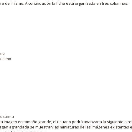
bre del mismo. A continuación la ficha está organizada en tres columnas:
smo
ganismo
 sistema
la imagen en tamaño grande, el usuario podrá avanzar a la siguiente o ret
agen agrandada se muestran las miniaturas de las imágenes existentes en