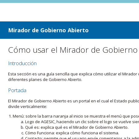
ir a contenido
ir al menú
Mirador de Gobierno Abierto
Cómo usar el Mirador de Gobierno
Introducción
Esta sección es una guía sencilla que explica cómo utilizar el Mirad
diferentes planes de Gobierno Abierto.
Portada
El Mirador de Gobierno Abierto es un portal en el cual el Estado pub
divide verticalmente:
Menú: sobre la barra naranja al inicio se muestra el menú que pos
Logo de AGESIC, haciendo un clic sobre el logo se vuelve sie
Qué es: explica qué es el Mirador de Gobierno Abierto.
Cómo Funciona: explica cómo funciona el sistema.
Contacto: permite que el usuario envíe comentarios a la admi