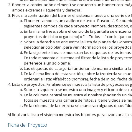
Banner: a continuación del menú se encuentra un banner con imáge
ambos extremos (izquierda y derecha).
Filtros: a continuación del banner el sistema muestra una serie de f
El primer campo es un casillero de texto “Buscar…”. Se puede i
siguientes campos de cada proyecto: Nombre, descripción, ob
En la misma línea, sobre el centro de la pantalla se encuentra
proyectos de dicho organismo) o “--- Todos ---“ con lo que no s
Sobre la derecha se encuentra la lista de planes de Gobiern
seleccionar otro plan, para ver información de los proyectos 
En la siguiente línea se muestran las etiquetas de los tema
En todo momento el sistema irá filtrando la lista de proyect
pertenece a un solo tema.
Las etiquetas de categoría funcionan de manera similar a la
En la última línea de esta sección, sobre la izquierda se mu
ordenar la lista: Alfabético (nombre), fecha de inicio, fecha 
Lista de proyectos: Finalmente se muestra la lista de proyectos se
Sobre la izquierda se muestra una imagen y el ícono de su 
En la columna central se muestra el nombre (haciendo un clic
fotos se muestra una cámara de fotos, si tiene videos se mue
En la columna de la derecha se muestran algunos datos “dur
Al finalizar la lista el sistema muestra los botones para avanzar a la s
Ficha del Proyecto