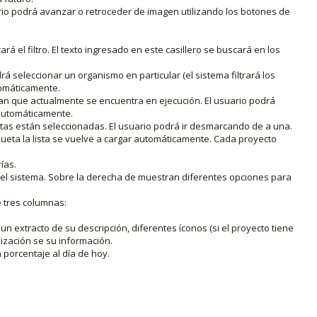
rio podrá avanzar o retroceder de imagen utilizando los botones de
rá el filtro. El texto ingresado en este casillero se buscará en los
drá seleccionar un organismo en particular (el sistema filtrará los
utomáticamente.
lan que actualmente se encuentra en ejecución. El usuario podrá
o automáticamente.
uetas están seleccionadas. El usuario podrá ir desmarcando de a una.
iqueta la lista se vuelve a cargar automáticamente. Cada proyecto
ías.
en el sistema. Sobre la derecha de muestran diferentes opciones para
e tres columnas:
n extracto de su descripción, diferentes íconos (si el proyecto tiene
lización se su información.
porcentaje al día de hoy.