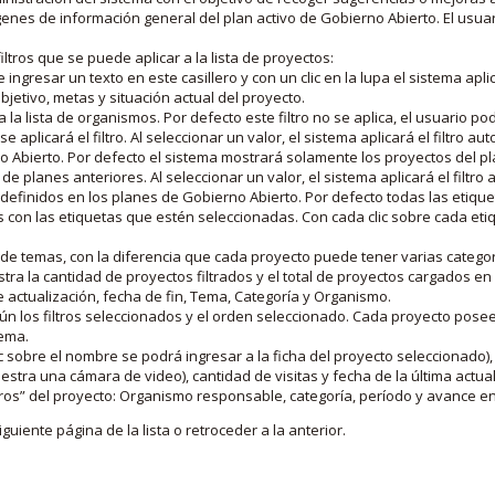
nes de información general del plan activo de Gobierno Abierto. El usua
iltros que se puede aplicar a la lista de proyectos:
ngresar un texto en este casillero y con un clic en la lupa el sistema aplica
jetivo, metas y situación actual del proyecto.
 la lista de organismos. Por defecto este filtro no se aplica, el usuario po
e aplicará el filtro. Al seleccionar un valor, el sistema aplicará el filtro a
o Abierto. Por defecto el sistema mostrará solamente los proyectos del p
de planes anteriores. Al seleccionar un valor, el sistema aplicará el filtr
s definidos en los planes de Gobierno Abierto. Por defecto todas las etiq
os con las etiquetas que estén seleccionadas. Con cada clic sobre cada et
 de temas, con la diferencia que cada proyecto puede tener varias categor
estra la cantidad de proyectos filtrados y el total de proyectos cargados 
de actualización, fecha de fin, Tema, Categoría y Organismo.
gún los filtros seleccionados y el orden seleccionado. Cada proyecto pose
tema.
 sobre el nombre se podrá ingresar a la ficha del proyecto seleccionado), u
stra una cámara de video), cantidad de visitas y fecha de la última actua
os” del proyecto: Organismo responsable, categoría, período y avance en 
iguiente página de la lista o retroceder a la anterior.