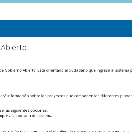
 Abierto
or de Gobierno Abierto. Está orientado al ciudadano que ingresa al siste
licará información sobre los proyectos que componen los diferentes plane
ee las siguientes opciones:
mpre a la portada del sistema.
nistración del sistema con el objetivo de recoger sugerencias o mejoras a