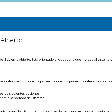
 Abierto
or de Gobierno Abierto. Está orientado al ciudadano que ingresa al siste
licará información sobre los proyectos que componen los diferentes plane
ee las siguientes opciones:
mpre a la portada del sistema.
nistración del sistema con el objetivo de recoger sugerencias o mejoras a