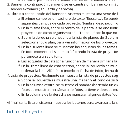
Banner: a continuación del menú se encuentra un banner con imáge
ambos extremos (izquierda y derecha).
Filtros: a continuación del banner el sistema muestra una serie de f
El primer campo es un casillero de texto “Buscar…”. Se puede i
siguientes campos de cada proyecto: Nombre, descripción, ob
En la misma línea, sobre el centro de la pantalla se encuentra
proyectos de dicho organismo) o “--- Todos ---“ con lo que no s
Sobre la derecha se encuentra la lista de planes de Gobiern
seleccionar otro plan, para ver información de los proyectos 
En la siguiente línea se muestran las etiquetas de los tema
En todo momento el sistema irá filtrando la lista de proyect
pertenece a un solo tema.
Las etiquetas de categoría funcionan de manera similar a la
En la última línea de esta sección, sobre la izquierda se mu
ordenar la lista: Alfabético (nombre), fecha de inicio, fecha 
Lista de proyectos: Finalmente se muestra la lista de proyectos se
Sobre la izquierda se muestra una imagen y el ícono de su 
En la columna central se muestra el nombre (haciendo un clic
fotos se muestra una cámara de fotos, si tiene videos se mue
En la columna de la derecha se muestran algunos datos “dur
Al finalizar la lista el sistema muestra los botones para avanzar a la s
Ficha del Proyecto