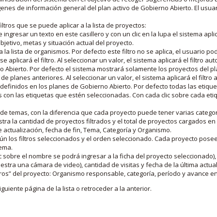
nes de información general del plan activo de Gobierno Abierto. El usua
iltros que se puede aplicar a la lista de proyectos:
ngresar un texto en este casillero y con un clic en la lupa el sistema aplica
jetivo, metas y situación actual del proyecto.
 la lista de organismos. Por defecto este filtro no se aplica, el usuario po
e aplicará el filtro. Al seleccionar un valor, el sistema aplicará el filtro a
o Abierto. Por defecto el sistema mostrará solamente los proyectos del p
de planes anteriores. Al seleccionar un valor, el sistema aplicará el filtr
s definidos en los planes de Gobierno Abierto. Por defecto todas las etiq
os con las etiquetas que estén seleccionadas. Con cada clic sobre cada et
 de temas, con la diferencia que cada proyecto puede tener varias categor
estra la cantidad de proyectos filtrados y el total de proyectos cargados 
de actualización, fecha de fin, Tema, Categoría y Organismo.
gún los filtros seleccionados y el orden seleccionado. Cada proyecto pose
tema.
 sobre el nombre se podrá ingresar a la ficha del proyecto seleccionado), u
stra una cámara de video), cantidad de visitas y fecha de la última actua
os” del proyecto: Organismo responsable, categoría, período y avance en 
iguiente página de la lista o retroceder a la anterior.