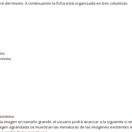
bre del mismo. A continuación la ficha está organizada en tres columnas:
smo
ganismo
 sistema
la imagen en tamaño grande, el usuario podrá avanzar a la siguiente o ret
agen agrandada se muestran las miniaturas de las imágenes existentes en