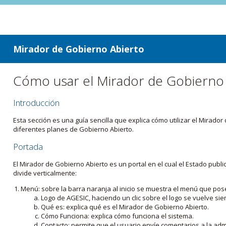
ir a contenido
ir al menú
Mirador de Gobierno Abierto
Cómo usar el Mirador de Gobierno
Introducción
Esta sección es una guía sencilla que explica cómo utilizar el Mirad
diferentes planes de Gobierno Abierto.
Portada
El Mirador de Gobierno Abierto es un portal en el cual el Estado pub
divide verticalmente:
Menú: sobre la barra naranja al inicio se muestra el menú que pos
Logo de AGESIC, haciendo un clic sobre el logo se vuelve sie
Qué es: explica qué es el Mirador de Gobierno Abierto.
Cómo Funciona: explica cómo funciona el sistema.
Contacto: permite que el usuario envíe comentarios a la admi