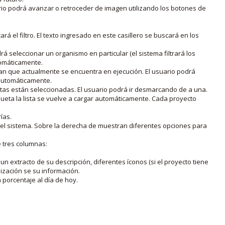
rio podrá avanzar o retroceder de imagen utilizando los botones de
rá el filtro. El texto ingresado en este casillero se buscará en los
drá seleccionar un organismo en particular (el sistema filtrará los
utomáticamente.
lan que actualmente se encuentra en ejecución. El usuario podrá
o automáticamente.
uetas están seleccionadas. El usuario podrá ir desmarcando de a una.
iqueta la lista se vuelve a cargar automáticamente. Cada proyecto
ías.
en el sistema. Sobre la derecha de muestran diferentes opciones para
e tres columnas:
n extracto de su descripción, diferentes íconos (si el proyecto tiene
lización se su información.
porcentaje al día de hoy.