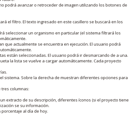
rio podrá avanzar o retroceder de imagen utilizando los botones de
rá el filtro. El texto ingresado en este casillero se buscará en los
drá seleccionar un organismo en particular (el sistema filtrará los
utomáticamente.
lan que actualmente se encuentra en ejecución. El usuario podrá
o automáticamente.
uetas están seleccionadas. El usuario podrá ir desmarcando de a una.
iqueta la lista se vuelve a cargar automáticamente. Cada proyecto
ías.
en el sistema. Sobre la derecha de muestran diferentes opciones para
e tres columnas:
n extracto de su descripción, diferentes íconos (si el proyecto tiene
lización se su información.
porcentaje al día de hoy.