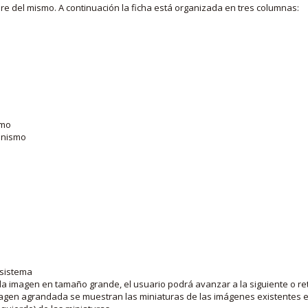
bre del mismo. A continuación la ficha está organizada en tres columnas:
smo
ganismo
 sistema
la imagen en tamaño grande, el usuario podrá avanzar a la siguiente o ret
agen agrandada se muestran las miniaturas de las imágenes existentes en