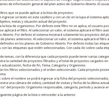
nes de información general del plan activo de Gobierno Abierto. El usua
iltros que se puede aplicar a la lista de proyectos:
ngresar un texto en este casillero y con un clic en la lupa el sistema aplica
jetivo, metas y situación actual del proyecto.
 la lista de organismos. Por defecto este filtro no se aplica, el usuario po
e aplicará el filtro. Al seleccionar un valor, el sistema aplicará el filtro a
o Abierto. Por defecto el sistema mostrará solamente los proyectos del p
de planes anteriores. Al seleccionar un valor, el sistema aplicará el filtr
s definidos en los planes de Gobierno Abierto. Por defecto todas las etiq
os con las etiquetas que estén seleccionadas. Con cada clic sobre cada et
 de temas, con la diferencia que cada proyecto puede tener varias categor
estra la cantidad de proyectos filtrados y el total de proyectos cargados 
de actualización, fecha de fin, Tema, Categoría y Organismo.
gún los filtros seleccionados y el orden seleccionado. Cada proyecto pose
tema.
 sobre el nombre se podrá ingresar a la ficha del proyecto seleccionado), u
stra una cámara de video), cantidad de visitas y fecha de la última actua
os” del proyecto: Organismo responsable, categoría, período y avance en 
iguiente página de la lista o retroceder a la anterior.