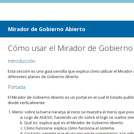
ir a contenido
ir al menú
Mirador de Gobierno Abierto
Cómo usar el Mirador de Gobierno
Introducción
Esta sección es una guía sencilla que explica cómo utilizar el Mirad
diferentes planes de Gobierno Abierto.
Portada
El Mirador de Gobierno Abierto es un portal en el cual el Estado pub
divide verticalmente:
Menú: sobre la barra naranja al inicio se muestra el menú que pos
Logo de AGESIC, haciendo un clic sobre el logo se vuelve sie
Qué es: explica qué es el Mirador de Gobierno Abierto.
Cómo Funciona: explica cómo funciona el sistema.
Contacto: permite que el usuario envíe comentarios a la admi