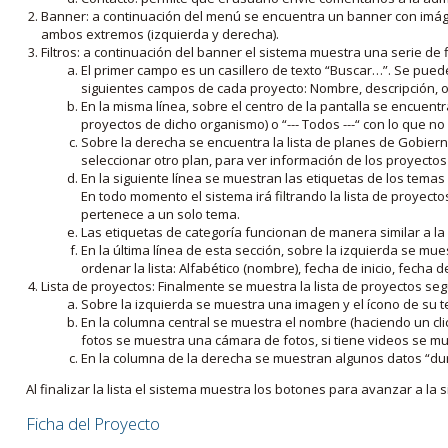
Banner: a continuación del menú se encuentra un banner con imáge
ambos extremos (izquierda y derecha).
Filtros: a continuación del banner el sistema muestra una serie de f
El primer campo es un casillero de texto “Buscar…”. Se puede i
siguientes campos de cada proyecto: Nombre, descripción, ob
En la misma línea, sobre el centro de la pantalla se encuentra
proyectos de dicho organismo) o “--- Todos ---“ con lo que no s
Sobre la derecha se encuentra la lista de planes de Gobiern
seleccionar otro plan, para ver información de los proyectos 
En la siguiente línea se muestran las etiquetas de los tema
En todo momento el sistema irá filtrando la lista de proyect
pertenece a un solo tema.
Las etiquetas de categoría funcionan de manera similar a la
En la última línea de esta sección, sobre la izquierda se mu
ordenar la lista: Alfabético (nombre), fecha de inicio, fecha 
Lista de proyectos: Finalmente se muestra la lista de proyectos se
Sobre la izquierda se muestra una imagen y el ícono de su 
En la columna central se muestra el nombre (haciendo un clic
fotos se muestra una cámara de fotos, si tiene videos se mue
En la columna de la derecha se muestran algunos datos “dur
Al finalizar la lista el sistema muestra los botones para avanzar a la s
Ficha del Proyecto