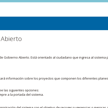
 Abierto
or de Gobierno Abierto. Está orientado al ciudadano que ingresa al siste
licará información sobre los proyectos que componen los diferentes plane
ee las siguientes opciones:
mpre a la portada del sistema.
nistración del sistema con el objetivo de recoger sugerencias o mejoras a