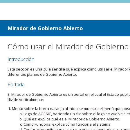
ir a contenido
ir al menú
Mirador de Gobierno Abierto
Cómo usar el Mirador de Gobierno
Introducción
Esta sección es una guía sencilla que explica cómo utilizar el Mirad
diferentes planes de Gobierno Abierto.
Portada
El Mirador de Gobierno Abierto es un portal en el cual el Estado pub
divide verticalmente:
Menú: sobre la barra naranja al inicio se muestra el menú que pos
Logo de AGESIC, haciendo un clic sobre el logo se vuelve sie
Qué es: explica qué es el Mirador de Gobierno Abierto.
Cómo Funciona: explica cómo funciona el sistema.
Contacto: permite que el usuario envíe comentarios a la admi