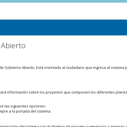
 Abierto
or de Gobierno Abierto. Está orientado al ciudadano que ingresa al siste
licará información sobre los proyectos que componen los diferentes plane
ee las siguientes opciones:
mpre a la portada del sistema.
nistración del sistema con el objetivo de recoger sugerencias o mejoras a