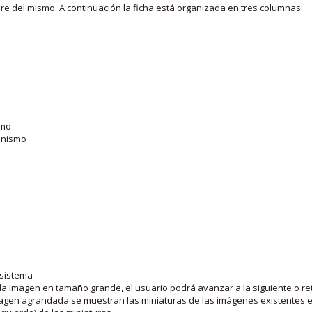
bre del mismo. A continuación la ficha está organizada en tres columnas:
smo
ganismo
 sistema
la imagen en tamaño grande, el usuario podrá avanzar a la siguiente o ret
agen agrandada se muestran las miniaturas de las imágenes existentes en