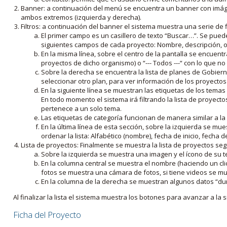
Banner: a continuación del menú se encuentra un banner con imáge
ambos extremos (izquierda y derecha).
Filtros: a continuación del banner el sistema muestra una serie de f
El primer campo es un casillero de texto “Buscar…”. Se puede i
siguientes campos de cada proyecto: Nombre, descripción, ob
En la misma línea, sobre el centro de la pantalla se encuentra
proyectos de dicho organismo) o “--- Todos ---“ con lo que no s
Sobre la derecha se encuentra la lista de planes de Gobiern
seleccionar otro plan, para ver información de los proyectos 
En la siguiente línea se muestran las etiquetas de los tema
En todo momento el sistema irá filtrando la lista de proyect
pertenece a un solo tema.
Las etiquetas de categoría funcionan de manera similar a la
En la última línea de esta sección, sobre la izquierda se mu
ordenar la lista: Alfabético (nombre), fecha de inicio, fecha 
Lista de proyectos: Finalmente se muestra la lista de proyectos se
Sobre la izquierda se muestra una imagen y el ícono de su 
En la columna central se muestra el nombre (haciendo un clic
fotos se muestra una cámara de fotos, si tiene videos se mue
En la columna de la derecha se muestran algunos datos “dur
Al finalizar la lista el sistema muestra los botones para avanzar a la s
Ficha del Proyecto