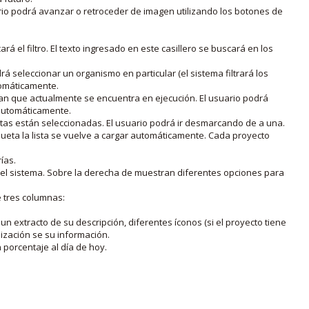
rio podrá avanzar o retroceder de imagen utilizando los botones de
rá el filtro. El texto ingresado en este casillero se buscará en los
drá seleccionar un organismo en particular (el sistema filtrará los
utomáticamente.
lan que actualmente se encuentra en ejecución. El usuario podrá
o automáticamente.
uetas están seleccionadas. El usuario podrá ir desmarcando de a una.
iqueta la lista se vuelve a cargar automáticamente. Cada proyecto
ías.
en el sistema. Sobre la derecha de muestran diferentes opciones para
e tres columnas:
n extracto de su descripción, diferentes íconos (si el proyecto tiene
lización se su información.
porcentaje al día de hoy.